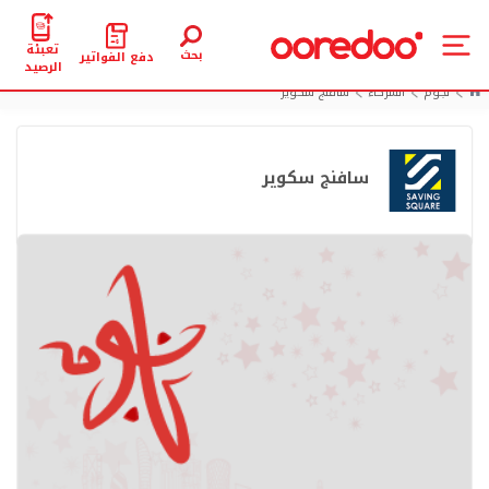
تعبئة
بحث
دفع الفواتير
الرصيد
نجوم
الشركاء
سافنج سكوير
سافنج سكوير