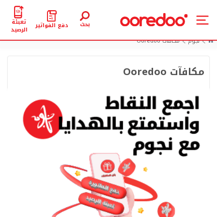
تعبئة
بحث
دفع الفواتير
الرصيد
نجوم
مكافآت Ooredoo
مكافآت Ooredoo