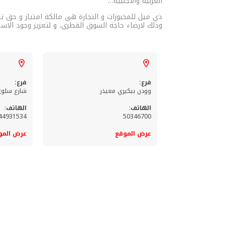
العربية والاجنبية…
ذي ميل للمخبوزات و التجارة هي مالكة امتياز و حق تط
وذلك لارضاء حاجة السوق القطري، و لتعزيز وجود الاس
فرع:
فرع:
وودن بيكيري معيذر
شارع سلو
الهاتف
:
الهاتف
:
44931534
50346700
عرض الموقع
عرض المو