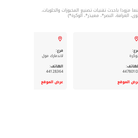
ا مزودا باحدث تقنيات تصنيع المخبوزات والحلويات،
 الغرافة، النصر*، معيذر*، الوكرة*)
رع:
فرع:
لوكرة
لاندمارك مول
لهاتف
:
الهاتف
:
44128364
4478010
رض الموقع
عرض الموقع