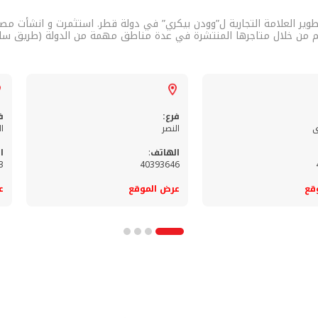
وير العلامة التجارية ل”وودن بيكري” في دولة قطر. استثمرت و انشأت مصنع
م من خلال متاجرها المنتشرة في عدة مناطق مهمة من الدولة (طريق سلوى،
فرع:
ف
ى
النصر
ا
الهاتف
:
ا
3
40393646
قع
عرض الموقع
ع