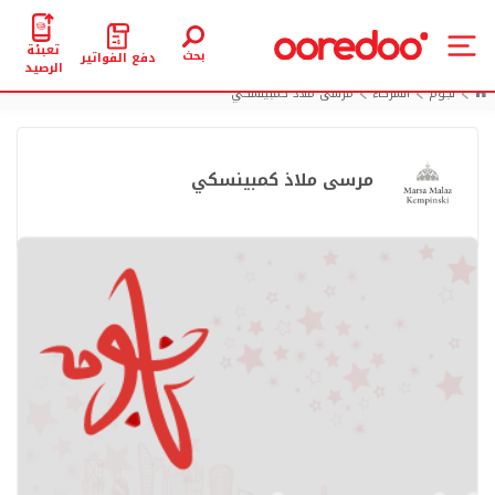
تعبئة
بحث
دفع الفواتير
الرصيد
نجوم
الشركاء
مرسى ملاذ كمبينسكي
مرسى ملاذ كمبينسكي