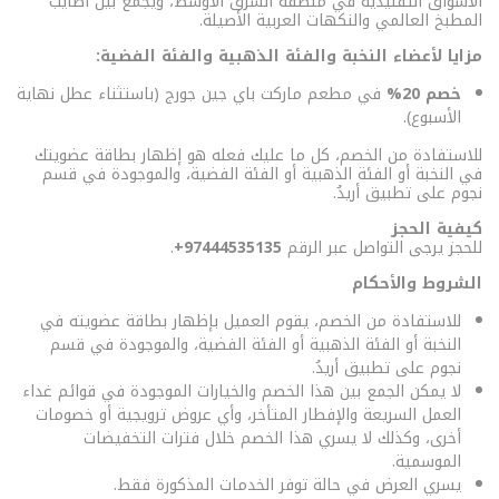
الأسواق التقليدية في منطقة الشرق الأوسط، ويجمع بين أطايب
المطبخ العالمي والنكهات العربية الأصيلة.
مزايا لأعضاء النخبة والفئة الذهبية والفئة الفضية:
خصم 20%
في مطعم ماركت باي جين جورج (باستثناء عطل نهاية
الأسبوع).
للاستفادة من الخصم، كل ما عليك فعله هو إظهار بطاقة عضويتك
في النخبة أو الفئة الذهبية أو الفئة الفضية، والموجودة في قسم
نجوم على تطبيق أريدُ.
كيفية الحجز
للحجز يرجى التواصل عبر الرقم
97444535135+
.
الشروط والأحكام
للاستفادة من الخصم، يقوم العميل بإظهار بطاقة عضويته في
النخبة أو الفئة الذهبية أو الفئة الفضية، والموجودة في قسم
نجوم على تطبيق أريدُ.
لا يمكن الجمع بين هذا الخصم والخيارات الموجودة في قوائم غداء
العمل السريعة والإفطار المتأخر، وأي عروض ترويجية أو خصومات
أخرى، وكذلك لا يسري هذا الخصم خلال فترات التخفيضات
الموسمية.
يسري العرض في حالة توفر الخدمات المذكورة فقط.