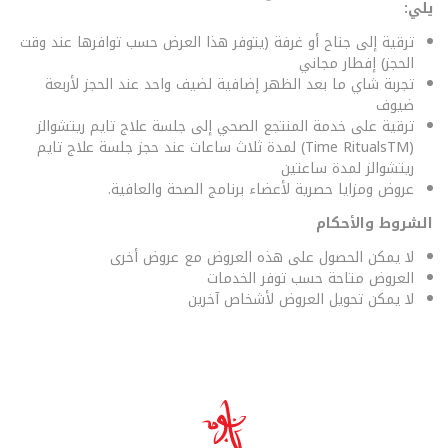
يلي:
ترقية إلى جناح أو غرفة (يتوفر هذا العرض حسب توافرها عند وقت
الحجز) إفطار مجاني
تجربة شاي ما بعد الظهر إضافية لضيف واحد عند الحجز لأربعة
ضيوف
ترقية على خدمة المنتجع الصحي إلى جلسة علاج تايم ريتشوالز
(Time RitualsTM) لمدة ثلاث ساعات عند حجز جلسة علاج تايم
ريتشوالز لمدة ساعتين
عروض ومزايا حصرية لأعضاء برنامج الصحة والعافية.
الشروط والأحكام
لا يمكن الحصول على هذه العروض مع عروض أخرى
العروض متاحة حسب توفر الخدمات
لا يمكن تحويل العروض لأشخاص آخرين