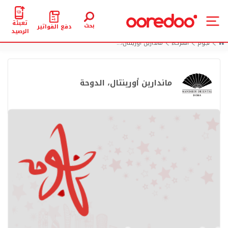
تعبئة
بحث
دفع الفواتير
الرصيد
نجوم
الشركاء
ماندارين أورينتال،...
ماندارين أورينتال، الدوحة