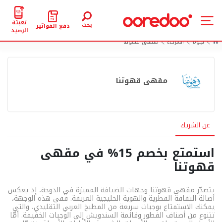
تعبئة
بحث
دفع الفواتير
الرصيد
نجوم
الشركاء
مقهى قهوتنا
مقهى قهوتنا
عن الشريك
استمتع بخصم 15% في مقهى
قهوتنا
يتصدّر مقهى قهوتنا وجهات الضيافة المميزة في الدوحة، إذ يعكس
أصالة الثقافة القطرية والهوية الخليجية العريقة. ففي هذه الوجهة،
يمكنك الاستمتاع بوجبات سريعة من المطبخ العربي التقليدي، والتي
تتنوع من أصناف الفطور وقائمة السندويش إلى الوجبات الخفيفة. أمّا