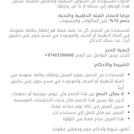
الأجواء المستوحاة من الأسواق الشعبية والأطباق الأصيلة، فتحوّل
هذه الوجهة إلى محطة لا بدّ من زيارتها.
مزايا لأعضاء الفئة الذهبية والنخبة:
خصم 15%
على المأكولات والمشروبات
للاستفادة من الخصم، كل ما عليك فعله هو إظهار بطاقة عضويتك
في الفئة الذهبية أو النخبة، والموجودة في قسم نجوم على تطبيق
أريدُ، عند شباك التذاكر.
كيفية الحجز
للحجز، يرجى التواصل عبر الرقم:
97433290600+
الشروط والأحكام:
للاستفادة من الخصم، يقوم العميل بإظهار بطاقة عضويته في
الفئة الذهبية أو النخبة، والموجودة في قسم نجوم على تطبيق
أريدُ.
لا يمكن الجمع
بين هذا الخصم وأي عروض ترويجية أو خصومات
أخرى، ولا يسري هذا الخصم خلال فترات التخفيضات الموسمية.
يسري العرض في حالة توفر مقاعد فقط.
العرض غير قابل للنقل إلى مستخدم آخر.
هذا العرض متاح فقط في اللؤلؤة.
تُطبق شروط وأحكام نجوم ومقهى قهوتنا.