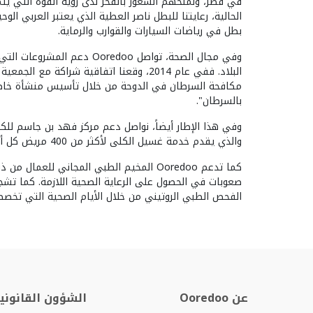
في قطر، ولمنحهم الشعور بالفخر لدى رؤية القوة التي يتمتع
الحالية، رعايتنا للبطل ناصر العطية الذي يعتبر العربي الوحي
بطل في رياضات السيارات والقوارب والرماية.
وفي مجال الصحة، تواصل Ooredoo دع
البلاد. ففي عام 2014، وقعنا اتفاقية شراكة م
بالسرطان".
وفي هذا الإطار أيضاً، نواصل دعم مركز فهد بن جاسم للك
والذي يقدم خدمة غسيل الكلى لأكثر من 400 مريض كل أسبوع.
كما تدعم Ooredoo المخيم الطبي المجاني للعم
صعوبات في الحصول على الرعاية الصحية اللازمة. كما تش
الفحص الطبي الروتيني من خلال الأيام الصحية التي تخصصها edoo
عن Ooredoo
الشؤون القانونية