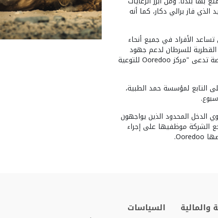
 بها بلدنا. ومن أبرز الرعايات
د الذي فاز برالي دكار، كما أنه
م المشروعات التي تساعد الأفراد في جميع أنحاء
ع الجمعية القطرية للسرطان لدعم جهود
مكافحة السرطان في الدوحة من خلال تأسيس منشأة خاصة تدعى "مركز Ooredoo للتوعية
لى التابع لمؤسسة حمد الطبية،
ال من ذوي الدخل المحدود الذين يواجهون
جع الشركة موظفيها على إجراء
Oor.
 والمالية
السياسات