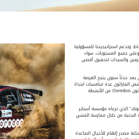
 بالنشاط. وتدعم استراتيجيتنا للمسؤولية
وعلى جميع المستويات، سواء
حترفين والسيدات لتحقيق أقصى
راتنا في هذا المجال، ماراثون Ooredoo، الذي يعد حدثاً سنوي يتيح الفرصة
ن الماراثون عدة منافسات ابتداءً
من سباق الأطفال ووصولاً إلى الماراثون الكامل. ويعد ماراثون Ooredoo من الأنشطة
وتك" الذي ترعاه مؤسسة أسباير
قة البدنية من خلال ممارسة المشي
يكونوا بمثابة مصدر إلهام للأجيال الصاعدة