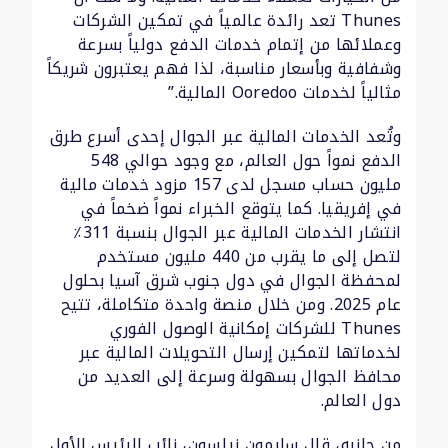
Thunes تعد رائدة عالمياً في تمكين الشركات
وعملائها من إتمام خدمات الدفع دولياً بسرعة
وشفافية وبأسعار مناسبة، لذا فهم يعتبرون شريكاً
مثالياً لخدمات Ooredoo المالية.”
وتُعد الخدمات المالية عبر الجوال إحدى أسرع طرق
الدفع نمواً حول العالم، مع وجود حوالي 548
مليون حساب مسجل لدى 157 مزود خدمات مالية
في إفريقيا. كما يتوقع الخبراء نمواً ضخماً في
انتشار الخدمات المالية عبر الجوال بنسبة 311٪
لتصل إلى ما يقرب من 440 مليون مستخدم
لمحفظة الجوال في دول جنوب شرق آسيا بحلول
عام 2025. ومن خلال منصة واحدة متكاملة، تتيح
Thunes للشركات إمكانية الوصول الفوري
لخدماتها لتمكين إرسال التحويلات المالية عبر
محافظ الجوال بسهولة وسرعة إلى العديد من
دول العالم.
من جانبه، قال سايمون نيلسون، نائب الرئيس الأول