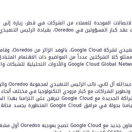
كاليفورنيا بالولايات المتحدة الأمريكية، حيث عقد كبار
والتقى السيد/ توم
وحالات الاستخدامات المختلفة، وشبكة le Cloud Global Network
إنشاء وتطوير الشراكات مع كبار مزودي التكنولوجيا في مختلف أنحاء
ما يمكن من المنتجات والخدمات. وهذه الشراكة الجديدة مع
لعملائنا والارتقاء بتجربتهم. ولا شك أن قيامنا بج
وعلى هامش الزيارة، أعلنت