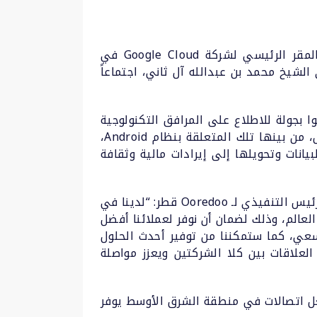
اختتمت Ooredoo، المزود الرائد لخدمات الاتصالات الموحدة للعملاء من الشركات في قطر، زيارة إلى المقر الرئيسي لشركة Google Cloud في
 المسؤولين في Ooredoo، بقيادة الرئيس التنفيذي الشيخ محمد بن عبدالله آل ثاني، اجتماعاً
اس كوريان، الرئيس التنفيذي لشركة Google Cloud، بالوفد الزائر من Ooredoo، وقاموا بجولة للاطلاع على المرافق التكنولوجية
المتطورة في مقر Google Cloud. وناقش ممثلو كلا الشركتين عدداً من المواضيع ذات الاهتمام المتبادل، من بينها تلك المتعلقة بنظام Android،
Goog والأدوات التحليلية للشبكات والبيانات وتحويلها إلى إيرادات مالية وثقافة
وبمناسبة هذه الزيارة، قال الشيخ محمد بن عبدالله آل ثاني، نائب الرئيس التنفيذي لمجموعة Ooredoo والرئيس التنفيذي لـ Ooredoo قطر: “لدينا في
 العالم، وذلك لضمان أن نوفر لعملائنا أفضل
 Google Cloud تبرهن على التزامنا بهذا السعي، كما ستمكننا من توفير أحدث الحلول
ولة في مرافق Google Cloud المتطورة يجسد متانة العلاقات بين كلا الشركتين ويعزز مواصلة
 Ooredoo عن تعاون جديد مع Google Cloud تصبح بموجبه Ooredoo أول مشغل اتصالات في منطقة الشرق الأوسط يوفر