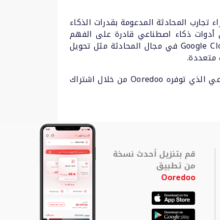
ناعي على تقنيات Google Cloud المبتكرة لتمكين وإثراء تجارب المحادثة المدعومة بقدرات الذكاء
ائها ترتكز على أدوات ذكاء اصطناعي قادرة على الفهم
والتفاعل والمحادثة بطريقة تشبه المحادثة الحقيقة. ويعتمد الحل على نماذج الذكاء الاصطناعي من Google Cloud في مجال المحادثة مثل تحويل
 متعددة.
هذا ويمكن للشركات في قطر الآن البدء في الاستفادة من حل مركز الاتصال القائم على الذكاء الاصطناعي الذي توفره Ooredoo من خلال اشتراك
قم بتنزيل أحدث نسخة
من تطبيق
Ooredoo