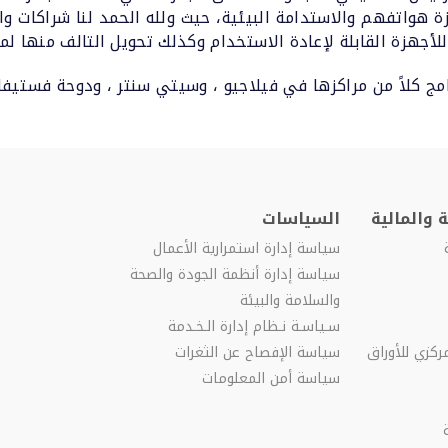
ة هواتفهم والاستدامة البيئية، حيث ولله الحمد لنا شراكات 
للأجهزة القابلة لإعادة الاستخدام وكذلك تحويل التالف منها لموا
رنامج كلاً من مراكزها في فيلاجيو ، وسيتي سنتر ، ودوحة فستيف
 والمالية
السياسات
سياسة إدارة استمرارية الأعمال
سياسة إدارة أنظمة الجودة والصحة
والسلامة والبيئة
سـياسـة نـظام إدارة الـخـدمة
ركزي للأوراق
سياسة الإفصاح عن الثغرات
سياسة أمن المعلومات