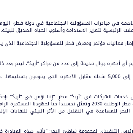
ساهمة في مبادرات المسؤولية الاجتماعية في دولة قطر، اليو
ات الرئيسية لتعزيز الاستدامة وأسلوب الحياة الصديق للبيئة.
 أي أجهزة جوال قديمة إلى عدد من مراكز “أريدُ”، ليتم بعد ذل
وسيحصل العملاء على نقاط “نجوم” تصل إلى 5,000 نقطة مقابل الأجهزة الت
خدمات الشركات في “أريدُ” قطر: “إننا نؤمن في “أريدُ” بإمكان
وتنسجم هذه المبادرة إلى حد كبير مع رؤية قطر الوطنية 2030 وتمثل تجسيداً
البحر للمساعدة في التقليل من الأثر البيئي للنفايات الإل
ئيس التنفيذي لمجموعة شاطئ البحر: “تأتي هذه المبادرة ض