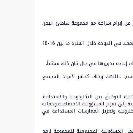
م عن إبرام شراكة مع مجموعة شاطئ البحر،
وجاء الإعلان عن برنامج إعادة التدوير ضمن إطار فعاليات مؤتمر ومعرض قطر للمسؤولية الاجتماعية الذي ينعقد في الدوحة خلال الفترة ما بين 16-18
ك إعادة تدويرها في حال كان ذلك ممكناً.
ي يقومون بتسليمها، حسب حالتها، وذلك كحافز لأفراد المجتمع
ية التوفيق بين التكنولوجيا والاستدامة.
 حياً لجهودنا المستمرة الرامية إلى تعزيز المسؤولية الاجتماعية وحماية
كترونية وتعزيز الممارسات المستدامة في
من المسؤولية المجتمعية للمجموعة لرفع