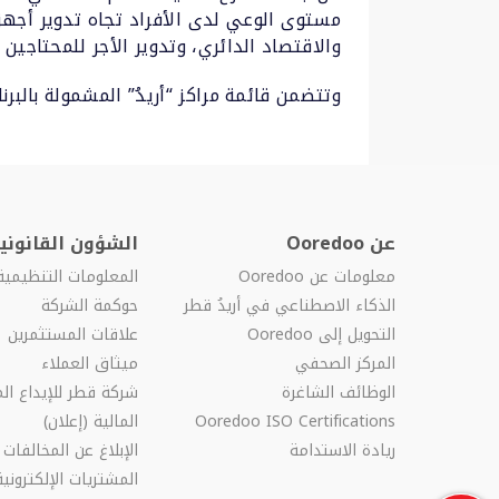
مستوى الوعي لدى الأفراد تجاه تدوير أجهز
والاقتصاد الدائري، وتدوير الأجر للمحتاجين 
وتتضمن قائمة مراكز “أريدُ” المشمولة بالب
عن Ooredoo
الشؤون القانونية
معلومات عن Ooredoo
المعلومات التنظيمية
الذكاء الاصطناعي في أريدُ قطر
حوكمة الشركة
التحويل إلى Ooredoo
علاقات المستثمرين
المركز الصحفي
ميثاق العملاء
الوظائف الشاغرة
شركة قطر للإيداع الم
Ooredoo ISO Certifications
المالية (إعلان)
ريادة الاستدامة
الإبلاغ عن المخالفات
المشتريات الإلكترونية