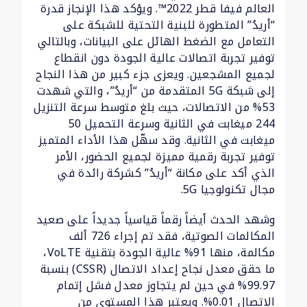
العالم فيفا قطر 2022™. ويؤكد هذا الإنجاز قدرة
“أريدُ” المتطورة للبنية التحتية للشبكة على
التعامل مع الضغط الهائل على البيانات، وبالتالي
توفير تجربة اتصالات عالية الجودة دون انقطاع
لجميع المشجعين. ويعزى جزء كبير من هذا النجاح
إلى شبكة 5G المتقدمة من “أريدُ”، والتي شهدت
53% من الاتصالات، حيث بلغ متوسط سرعة التنزيل
244 ميغابت في الثانية وسرعة التحميل 50
ميغابت في الثانية. وقد سهّل هذا الأداء المتميز
توفير تجربة رقمية مميزة لجميع الحضور، الأمر
الذي أكد على مكانة “أريدُ” كشركة رائدة في
مجال تكنولوجيا 5G.
وشهد الحدث أيضاً رقماً قياسياً جديداً على صعيد
المكالمات الصوتية، فقد تم إجراء 726 ألف
مكالمة، منها 91% عالية الجودة بتقنية VoLTE،
ما حقق معدل نجاح إعداد الاتصال (CSSR) بنسبة
99.97% في حين لم يتجاوز معدل فشل إتمام
الاتصال 0.01%. ويعتبر هذا المستوى من