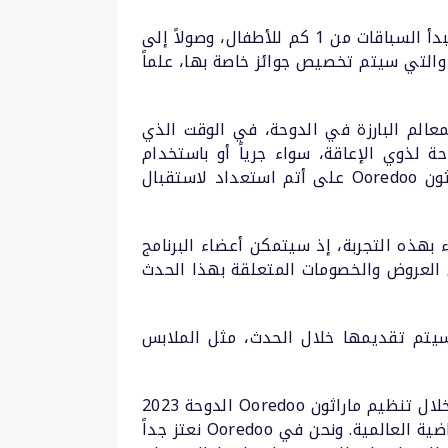
وسيشمل ماراثون Ooredoo الدوحة 2023 فئات متنوعة بناء على المسافة لمراعاة جميع المستويات؛ إذ ستبدأ السباقات من 1 كم للأطفال، وصولاً إلى
القطريين، والتي سيتم تخصيص جوائز خاصة بها، علماً
 المعالم البارزة في الدوحة، في الوقت الذي
 لذوي الإعاقة، سواء جرياً أو باستخدام
الكراسي المتحركة. وسيتم إغلاق الطرق لست ساعات حفاظاً على سلامة الجميع، فيما ستكون قرية ماراثون Ooredoo على أتم استعداد لاستقبال
بهذه التجربة، إذ سيتمكن أعضاء البرنامج
 العروض والخصومات المتعلقة بهذا الحدث
سيتم تقديمها خلال الحدث، مثل الملابس
وبهذا الصدد، قال الشيخ ناصر بن حمد بن ناصر آل ثاني، رئيس الشؤون التجارية في Ooredoo: “نسعى من خلال تنظيم ماراثون Ooredoo الدوحة 2023
إلى تشجيع الأفراد على ممارسة الرياضة واتباع نمط صحي في حياتهم وتعزيز حضور قطر على الساحة الرياضية العالمية. ونحن في Ooredoo نعتز جداً