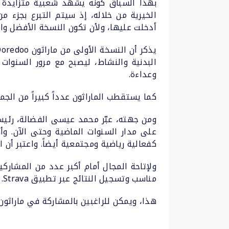
بهذا السباق كونه يشهد شعبية متزايدة ع
أدخلت عليها، ولأن تكون النسخة الأفضل وال
وعداءة.
كما يستقطب الماراثون عدداً كبيراً من الج
كفعالية رياضية ومجتمعية أيضاً. واعتبر أن 
مناسب وتسجيل النتائج عبر تطبيق Strava.
هذا، ويمكن للراغبين بالمشاركة في ماراثون Ooredoo الدوحة 2023 التسجيل عبر الرا