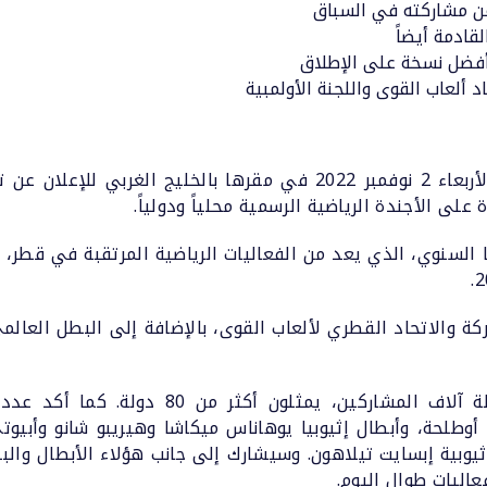
 عن مشاركته في السباق
قادمة أيضاً
وأفضل نسخة على الإطلاق
د ألعاب القوى واللجنة الأولمبية
 على الأجندة الرياضية الرسمية محلياً ودولياً.
لنسخة الـ11 من ماراثونها السنوي، الذي يعد من الفعاليات الرياضية المرتقبة
ة والاتحاد القطري لألعاب القوى، بالإضافة إلى البطل العال
ومن المتوقع أن تستقطب النسخة المقبلة آلاف 
طلحة، وأبطال إثيوبيا يوهاناس ميكاشا وهيريبو شانو وأبيوت
ثيوبية إبسايت تيلاهون. وسيشارك إلى جانب هؤلاء الأبطال وا
اليات طوال اليوم.