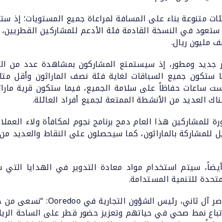
بمسافة 42 كم تقريباً. كما ستعود في النسخة القادمة فئة الأدعم للمشاركين 
ف مليون ريال.
اثون على مسار جديد ومطور، إذ سيستمتع المشاركون بمشاهدة عدد من
 ستكون جميع السباقات لغاية فئة نصف الماراثون وأقل متاحة
ك العديد من الأنشطة الممتعة لجميع أفراد العائلة.
 للمشاركين هذا العام دمج برنامج نجوم لمكافأة ولاء العملاء 
ل للمشاركة بالماراثون، كما سيحصلون على النقاط والعديد من
ضاً، سيتم استخدام مواد معادة التدوير في الهدايا التي 
متحدة للتنمية المستدامة.