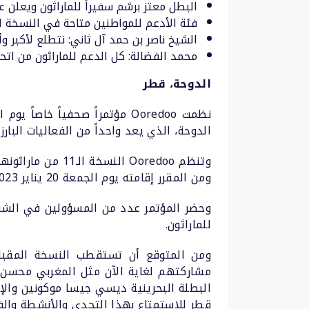
البطل معتز برشم سفيراً للماراثون ويعلن
فئة الأدعم للمواطنين متاحة في النسخة ال
الشيخ ناصر بن حمد آل ثاني: نتطلع لأكبر 
محمد الفضالة: كل الدعم للماراثون من اتحا
الدوحة، قطر
الدوحة، الذي يعد واحداً من الفعاليات البارزة
وتنظم Ooredoo ا
ومن المقرر إقامته يوم الجمعة 20 يناير 2023.
وحضر المؤتمر عدد من المسؤولين في الشرك
للماراثون.
مشاركتهم لغاية الآن مثل المغربي محسن أو
البطلة البحرينية ديسي جيسا موكونين والإ
قطر للاستمتاع بهذا التحدي والأنشطة والفع