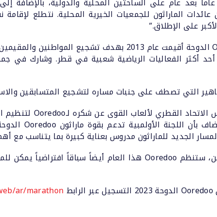
اماً بعد عام على الساحتين المحلية والدولية، بالإضافة إل
أكبر على الإطلاق.”
يذكر أن النسخة الأولى من ماراثون Ooredoo الدوحة أقيمت عام 013
ماهير التي تصطف على جنبات مساره لتشجيع المتسابقين والاستم
ومن جهته، عبّر محمد عيسى 
على مدار السنوات ال
المسار الجديد للماراثون مدروس بعناية كبيرة بما يتناسب مع أهم
ولإتاحة المجال أمام أكبر عدد من المشاركين، ستنظم Ooredoo هذا العام
بط
/web/ar/marathon