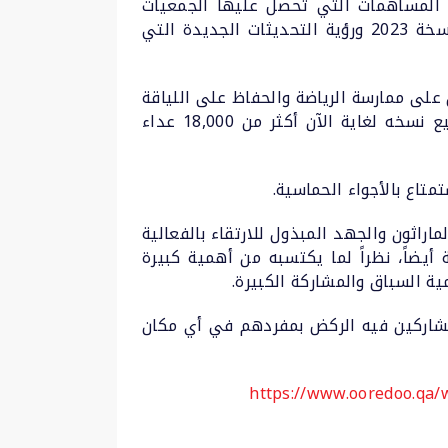
ى المساهمات التي تحصل عليها الجمعيات
الخيرية من خلاله، إذ سيتم التبرع بجزء من عائدات الماراثون للجمعيات الخيرية المحلية. نتطلع لإقامة نسخة 2023 ورؤية التحديثات الجديدة التي
2 بهدف تشجيع المواطنين والمقيمين على ممارسة الرياضة والحفاظ على اللياقة
البدنية والنشاط، ليصبح مع مرور السنوات أحد أكثر الفعاليات الرياضية شعبية في قطر. وشارك في جميع نسخه لغاية الآن أكثر من 18,000 عداء
تاع بالأجواء الحماسية.
الفضالة، رئيس الاتحاد القطري لألعاب القوى عن شكره لـOoredoo لتنظيم الماراثون والجهد المبذول للارتقاء بالفعالية
ماضية وحتى الآن. وأضاف بأن اللجنة الأولمبية تدعم بقوة ماراثون Ooredoo الدوحة أيضاً، نظراً لما يكتسبه من أهمية كبيرة
ية السباق والمشاركة الكبيرة.
 أيضاً سباقاً افتراضياً يمكن للمشاركين فيه الركض بمفردهم في أي مكان
https://www.ooredoo.qa