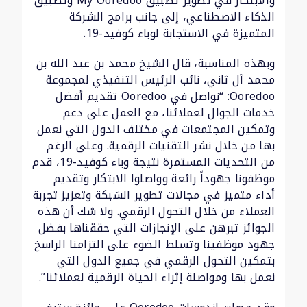
والابتكار في تطوير تطبيق My Ooredoo وتطبيق
الذكاء الاصطناعي، إلى جانب برامج الشركة
المتميزة في الاستجابة لوباء كوفيد-19.
وبهذه المناسبة، قال الشيخ محمد بن عبد الله بن
محمد آل ثاني، نائب الرئيس التنفيذي لمجموعة
Ooredoo: “نواصل في Ooredoo تقديم أفضل
خدمات الجوال لعملائنا، مع العمل على دعم
وتمكين المجتمعات في مختلف الدول التي نعمل
بها من خلال نشر التقنيات الرقمية. وعلى الرغم
من التحديات المستمرة نتيجة وباء كوفيد-19، قدم
موظفونا جهوداً رائعة وواصلوا الابتكار وتقديم
أداء متميز في مجالات تطوير الشبكة وتعزيز تجربة
العملاء من خلال التحول الرقمي. ولا شك أن هذه
الجوائز تبرهن على الإنجازات التي حققناها بفضل
جهود موظفينا وتسلط الضوء على التزامنا الراسخ
بتمكين التحول الرقمي في جميع الدول التي
نعمل بها ومواصلة إثراء الحياة الرقمية لعملائنا”.