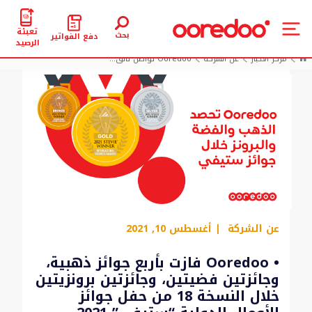
تعبئة
بحث
دفع الفواتير
الرصيد
مركز الأخبار
عن الشركة
Ooredoo تواصل تألق...
عن الشركة
| أغسطس 10, 2021
• Ooredoo فازت بأربع جوائز ذهبية،
وجائزتين فضيتين، وجائزتين برونزيتين
خلال النسخة 18 من حفل جوائز