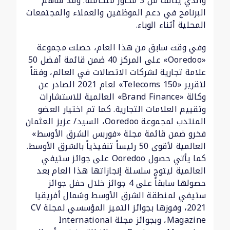
والذي يتألف من 3 محاور متكاملة. وقد ساهم
البرنامج في دعم الموظفين والعملاء والمجتمعات
المحلية أثناء الوباء.
وفي وقت سابق من هذا العام، حصلت مجموعة
«Ooredoo» على المركز 40 ضمن قائمة أفضل 50
علامة تجارية لشركات الاتصالات في العالم، وفقاً
لتقرير «Telecoms 150» لعام 2021 الصادر عن
وكالة «Brand Finance» العالمية للاستشارات
وتقييم العلامات التجارية. كما تم اختيار العضو
المنتدب لمجموعة Ooredoo، السيد/ عزيز العثمان
فخرو ضمن قائمة مجلة «فوربس الشرق الأوسط»
العالمية لأقوى 50 رئيساً تنفيذياً بالشرق الأوسط.
كما يأتي حصول Ooredoo على جوائز ستيفي
العالمية ليتوج سلسلة إنجازاتها هذا العام بعد
حصولها سابقاً على 4 جوائز خلال حفل جوائز
ستيفي لمنطقة الشرق الأوسط وشمال أفريقيا
2021، وفوزها بجوائز التميز المؤسسي لمجلة CV
Magazine، وبجوائز مجلة International