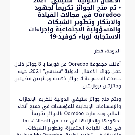
الأعمال الدولية “ستيفي” 2021
• تم منح الجوائز تكريماً لجهود
Ooredoo في مجالات القيادة
والابتكار وتطوير الشبكات
والمسؤولية الاجتماعية وإجراءات
الاستجابة لوباء كوفيد-19
الدوحة، قطر
أعلنت مجموعة Ooredoo عن فوزها بـ 8 جوائز خلال
حفل جوائز الأعمال الدولية “ستيفي” 2021، حيث
حصدت المجموعة 4 جوائز ذهبية وجائزتين فضيتين
وجائزتين برونزيتين.
ويتم منح جوائز ستيفي الدولية لتكريم الإنجازات
والإسهامات الإيجابية للمؤسسات في جميع أنحاء
العالم. وقد فازت Ooredoo بالجوائز تكريماً
لجهودها وإنجازاتها في عدد من المجالات، بما
في ذلك القيادة المتميزة، وتطوير الشبكات،