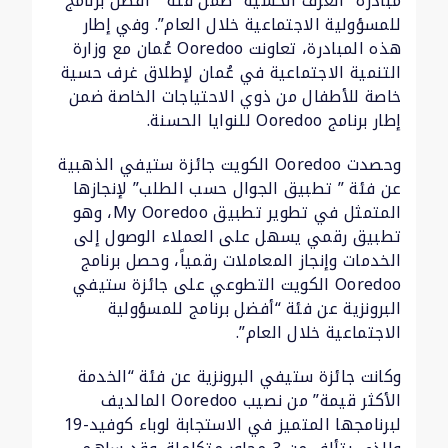
مبادرة “الغرف الحسية” ضمن فئة ” أفضل برنامج
للمسؤولية الاجتماعية خلال العام”. وفي إطار
هذه المبادرة، تعاونت Ooredoo عُمان مع وزارة
التنمية الاجتماعية في عُمان لإطلاق غرف حسية
خاصة للأطفال من ذوي الاحتياجات الخاصة ضمن
إطار برنامج Ooredoo للنوايا الحسنة.
وحصدت Ooredoo الكويت جائزة ستيفي الذهبية
عن فئة ” تطبيق الجوال حسب الطلب” لإنجازها
المتمثل في تطوير تطبيق My Ooredoo، وهو
تطبيق رقمي يسهل على العملاء الوصول إلى
الخدمات وإنجاز المعاملات رقمياً، وحصل برنامج
Ooredoo الكويت التطوعي على جائزة ستيفي
البرونزية عن فئة “أفضل برنامج للمسؤولية
الاجتماعية خلال العام”.
وكانت جائزة ستيفي البرونزية عن فئة “الخدمة
الأكثر قيمة” من نصيب Ooredoo المالديف
لبرنامجها المتميز في الاستجابة لوباء كوفيد-19