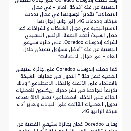
وقد حصلت إندوسات Ooredoo على جائزة ستيفي
الذهبية عن فئة “شركة العام – في مجال
الاتصالات” تقديراً لجهودها في مجال تحديث
شبكات وخدمات 4G، إلى جانب إنجازاتها
الاستراتيجية في مجال الشبكات والشراكات. كما
حصل السيد/ أحمد النعمة، الرئيس التنفيذي
لشركة إندوسات Ooredoo، على جائزة ستيفي
الذهبية عن فئة “أفضل مسؤول تنفيذي خلال
العام – في مجال الاتصالات”.
كما حصلت إندوسات Ooredoo على جائزة ستيفي
الفضية ضمن فئة ” التحول في عمليات الشبكة
بالاعتماد على الأتمتة والذكاء الاصطناعي” وذلك
تكريماً لنجاحها في نشر محرك إريكسون للعمليات
القائم على الذكاء الاصطناعي/ تعلم الآلة بهدف
تحويل العمليات القائمة على البيانات وتعزيز أداء
شبكة الراديو 4G.
وفازت Ooredoo عُمان بجائزة ستيفي الفضية عن