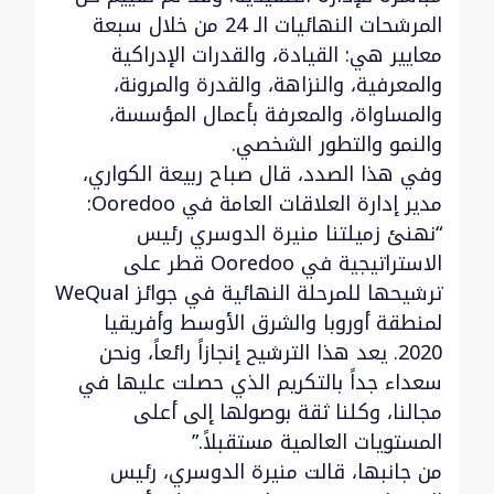
المرشحات النهائيات الـ 24 من خلال سبعة
معايير هي: القيادة، والقدرات الإدراكية
والمعرفية، والنزاهة، والقدرة والمرونة،
والمساواة، والمعرفة بأعمال المؤسسة،
والنمو والتطور الشخصي.
وفي هذا الصدد، قال صباح ربيعة الكواري،
مدير إدارة العلاقات العامة في Ooredoo:
“نهنئ زميلتنا منيرة الدوسري رئيس
الاستراتيجية في Ooredoo قطر على
ترشيحها للمرحلة النهائية في جوائز WeQual
لمنطقة أوروبا والشرق الأوسط وأفريقيا
2020. يعد هذا الترشيح إنجازاً رائعاً، ونحن
سعداء جداً بالتكريم الذي حصلت عليها في
مجالنا، وكلنا ثقة بوصولها إلى أعلى
المستويات العالمية مستقبلاً.”
من جانبها، قالت منيرة الدوسري، رئيس