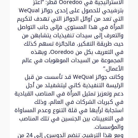
الاستراتيجية في Ooredoo قطر: “أعتز
بترشيحي للحصول على إحدى جوائز WeQual
التي تعد من أوائل الجوائز التي تهدف لتكريم
المرأة في هذا المستوى. فإلى جانب التواصل
والتعرف إلى سيدات تنفيذيات يتشابهن من
حيث طريقة التفكير، فالجائزة تسهم كذلك
في التعريف بكل من Ooredoo، وبهذه
المجموعة من السيدات الموهوبات في عالم
الأعمال.”
وكانت جوائز WeQual قد تأسست من قبل
الرئيسة التنفيذية كاتي ليتشفيلد من أجل
دعم وتعزيز تمثيل المرأة في المناصب القيادية
في كبريات الشركات في العالم، وذلك
استجابة لرأيها في قلة التنوع وعدم المساواة
في التعيينات بين الجنسين في تلك المناصب
والمؤسسات.
ومع هذا الترشيح، تنضم الدوسري إلى 24 من