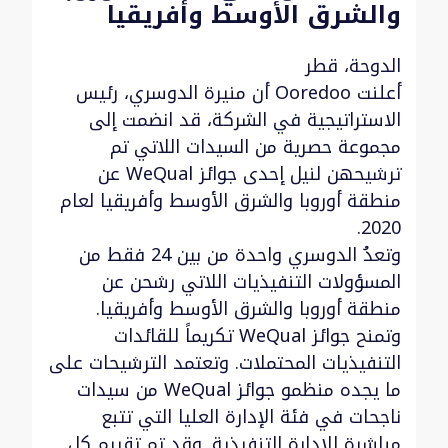
والشرق الأوسط وأفريقيا
الدوحة، قطر
أعلنت Ooredoo أن منيرة الدوسري، رئيس
الاستراتيجية في الشركة، قد انضمت إلى
مجموعة حصرية من السيدات اللاتي تم
ترشيحهن لنيل إحدى جوائز WeQual عن
منطقة أوروبا والشرق الأوسط وأفريقيا لعام
2020.
وتعدُ الدوسري واحدة من بين 24 فقط من
المسؤولات التنفيذيات اللاتي رشحن عن
منطقة أوروبا والشرق الأوسط وأفريقيا.
وتمنح جوائز WeQual تكريماً للقائدات
التنفيذيات المحتملات. وتعتمد الترشيحات على
ما يجده منظمو جوائز WeQual من سيدات
ناجحات في فئة الإدارة العليا التي تتبع
مباشرة للإدارة التنفيذية. وقد تم تقييم كل