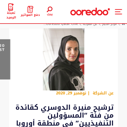
تعبئة
بحث
دفع الفواتير
الرصيد
مركز الأخبار
عن الشركة
Ooredoo Qatar Chie...
عن الشركة
| نوفمبر 29, 2020
ترشيح منيرة الدوسري كقائدة
من فئة “المسؤولين
التنفيذيين” في منطقة أوروبا