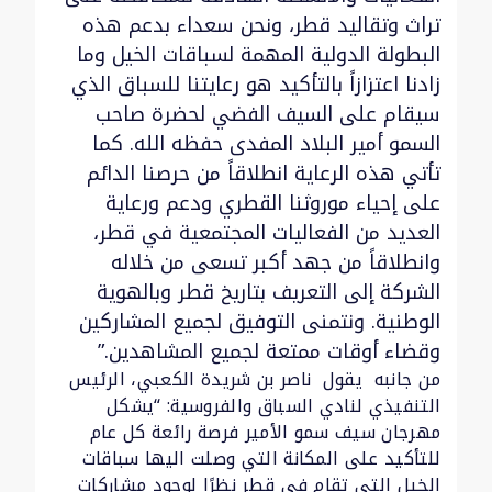
تراث وتقاليد قطر، ونحن سعداء بدعم هذه
البطولة الدولية المهمة لسباقات الخيل وما
زادنا اعتزازاً بالتأكيد هو رعايتنا للسباق الذي
سيقام على السيف الفضي لحضرة صاحب
السمو أمير البلاد المفدى حفظه الله. كما
تأتي هذه الرعاية انطلاقاً من حرصنا الدائم
على إحياء موروثنا القطري ودعم ورعاية
العديد من الفعاليات المجتمعية في قطر،
وانطلاقاً من جهد أكبر تسعى من خلاله
الشركة إلى التعريف بتاريخ قطر وبالهوية
الوطنية. ونتمنى التوفيق لجميع المشاركين
وقضاء أوقات ممتعة لجميع المشاهدين.”
من جانبه يقول ناصر بن شريدة الكعبي، الرئيس
التنفيذي لنادي السباق والفروسية: “يشكل
مهرجان سيف سمو الأمير فرصة رائعة كل عام
للتأكيد على المكانة التي وصلت اليها سباقات
الخيل التي تقام في قطر نظرًا لوجود مشاركات