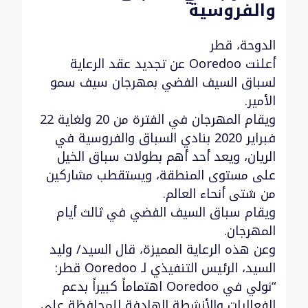
والفروسية
الدوحة، قطر
أعلنت
Ooredoo
عن تجديد عقد الرعاية
لسباق السيف الفضي بمهرجان سيف سمو
الأمير.
ويقام المهرجان في الفترة من 20 ولغاية 22
فبراير 2020 بنادي السباق والفروسية في
الريان، ويعد أحد أهم بطولات سباق الخيل
على مستوى المنطقة، ويستقطب مشاركين
من شتى أنحاء العالم.
ويقام سباق السيف الفضي في ثالث أيام
المهرجان.
وعن هذه الرعاية المميزة، قال السيد/ وليد
السيد، الرئيس التنفيذي لـ
Ooredoo
قطر:
“نولي في
Ooredoo
اهتماماً كبيراً بدعم
الفعاليات والأنشطة الهادفة للمحافظة على