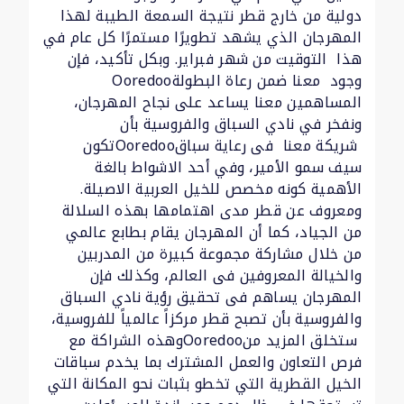
دولية من خارج قطر نتيجة السمعة الطيبة لهذا
المهرجان الذي يشهد تطويرًا مستمرًا كل عام في
هذا التوقيت من شهر فبراير. وبكل تأكيد، فإن
وجود
معنا ضمن رعاة البطولة
Ooredoo
المساهمين معنا يساعد على نجاح المهرجان،
ونفخر في نادي السباق والفروسية بأن
شريكة معنا فى رعاية سباق
Ooredoo
تكون
سيف سمو الأمير، وفي أحد الاشواط بالغة
الأهمية كونه مخصص للخيل العربية الاصيلة.
ومعروف عن قطر مدى اهتمامها بهذه السلالة
من الجياد، كما أن المهرجان يقام بطابع عالمي
من خلال مشاركة مجموعة كبيرة من المدربين
والخيالة المعروفين فى العالم، وكذلك فإن
المهرجان يساهم فى تحقيق رؤية نادي السباق
والفروسية بأن تصبح قطر مركزاً عالمياً للفروسية،
ستخلق المزيد من
Ooredoo
وهذه الشراكة مع
فرص التعاون والعمل المشترك بما يخدم سباقات
الخيل القطرية التي تخطو بثبات نحو المكانة التي