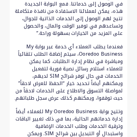
في الوصول إلى خدماتنا. فمع البوابة الجديدة
هذه، يمكن لعملائنا الاستفادة من نافذة متكاملة
تتيح لهم الوصول إلى الخدمات الذاتية للجوال،
وتساعدهم في توفير الوقت والمال، والحصول
على المزيد من الخيارات بسهولة وراحة.”
فعندما يطلب العملاء أي خدمة عبر بوابة My
Ooredoo Business، سيتم إضافة الطلب تلقائياً
ومباشرة في نظام إدارة الطلبات. كما يمكن
للعملاء استلام رسائل نصية فورية لتفعيل
الخدمات في حال توفر شرائح SIM لديهم،
ويمكنهم أيضاً تحديد خيار “الحفظ للعرض لاحقاً”
لمواصلة التسوق والاطلاع على الخدمات لاحقاً من
حيث توقفوا، ويمكنهم كذلك عرض سجل طلباتهم.
وتتيح بوابة My Ooredoo Business للعملاء أيضاً
إدارة خدماتهم الحالية، بما في ذلك تغيير الباقات
وترقية الخدمات وطلب الخدمات الإضافية
واستبدال أو التبديل بين شرائح SIM. ويمكن