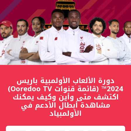
دورة الألعاب الأولمبية باريس
2024™ (قائمة قنوات Ooredoo TV)
اكتشف متى وأين وكيف يمكنك
مشاهدة أبطال الأدعم في
الأولمبياد