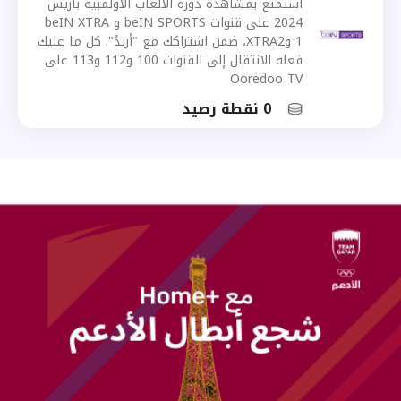
استمتع بمشاهدة دورة الألعاب الأولمبية باريس
2024 على قنوات beIN SPORTS و beIN XTRA
1 وXTRA2، ضمن اشتراكك مع "أريدُ". كل ما عليك
فعله الانتقال إلى القنوات 100 و112 و113 على
Ooredoo TV
0 نقطة رصيد