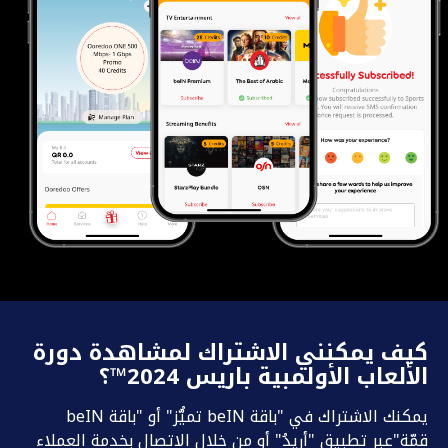
كيف يمكنني الاشتراك لمشاهدة دورة
الألعاب الأولمبية باريس 2024™؟
يمكنك الاشتراك في "باقة beIN تميُّز" أو "باقة beIN
قمّة"عبر تطبيق "أريدُ" أو من خلال الاتصال بخدمة العملاء