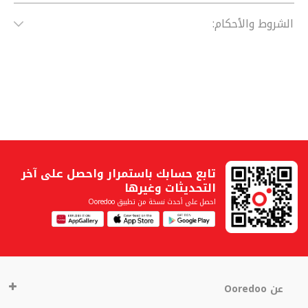
الشروط والأحكام:
تابع حسابك باستمرار واحصل على آخر
التحديثات وغيرها
احصل على أحدث نسخة من تطبيق Ooredoo
عن Ooredoo