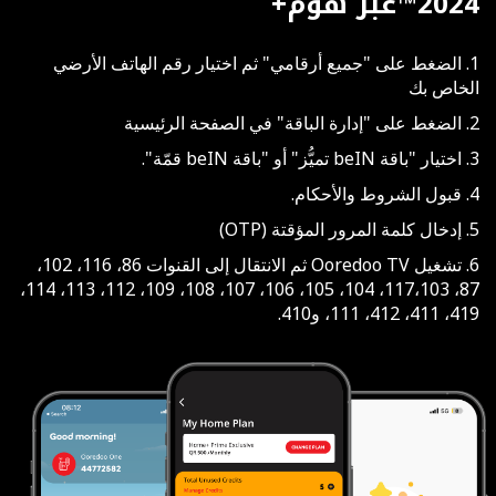
2024™عبر هوم+
1. الضغط على "جميع أرقامي" ثم اختيار رقم الهاتف الأرضي
الخاص بك
2. الضغط على "إدارة الباقة" في الصفحة الرئيسية
3. اختيار "باقة beIN تميُّز" أو "باقة beIN قمّة".
4. قبول الشروط والأحكام.
5. إدخال كلمة المرور المؤقتة (OTP)
6. تشغيل Ooredoo TV ثم الانتقال إلى القنوات 86، 116، 102،
87، 117،103، 104، 105، 106، 107، 108، 109، 112، 113، 114،
419، 411، 412، 111، و410.