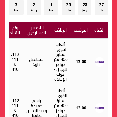
3
2
1
29
28
27
g
Aug
Aug
Aug
July
July
July
اللاعبين
رقم
القناة
التوقيت
الرياضة
المشاركين
القناة
ألعاب
القوى –
سباق
112,
400 متر
اسماعيل
111
13:00
حواجز
داود
&
للرجال -
410
جولة
الإعادة
ألعاب
القوى -
سباق
باسم
112,
400 متر
حميدة
111
13:00
حواجز
وعبدالرحمن
&
للرجال -
صامبا
410