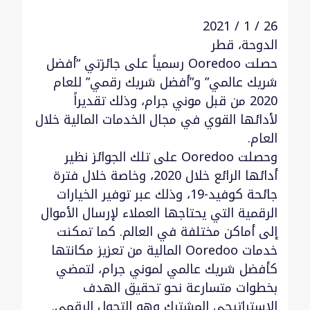
26 / 1 / 2021
الدوحة، قطر
حصلت Ooredoo رسمياً على جائزتي “أفضل
شريك عالمي” و”أفضل شريك رقمي” للعام
2020 من قبل موني جرام، وذلك تقديراً
لأدائها القوي في مجال الخدمات المالية خلال
العام.
وحصلت Ooredoo على تلك الجوائز نظير
أدائها الرائع خلال 2020، وخاصة خلال فترة
جائحة كوفيد-19، وذلك عبر توفير الخيارات
الرقمية التي يحتاجها العملاء لإرسال الأموال
إلى أماكن مختلفة في العالم. كما تمكنت
خدمات Ooredoo المالية من تعزيز مكانتها
كأفضل شريك عالمي لموني جرام، لتمضي
بخطوات متسارعة نحو تحقيق الهدف
الاستراتيجي المشترك وهو التحول الرقمي.