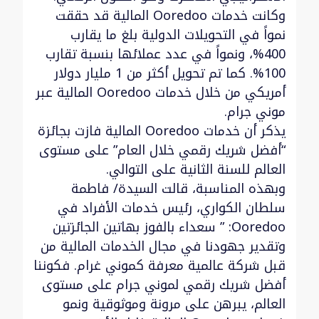
وكانت خدمات Ooredoo المالية قد حققت
نمواً في التحويلات الدولية بلغ ما يقارب
400%، ونمواً في عدد عملائها بنسبة تقارب
100%. كما تم تحويل أكثر من 1 مليار دولار
أمريكي من خلال خدمات Ooredoo المالية عبر
موني جرام.
يذكر أن خدمات Ooredoo المالية فازت بجائزة
“أفضل شريك رقمي خلال العام” على مستوى
العالم للسنة الثانية على التوالي.
وبهذه المناسبة، قالت السيدة/ فاطمة
سلطان الكواري، رئيس خدمات الأفراد في
Ooredoo: ” سعداء بالفوز بهاتين الجائزتين
وتقدير جهودنا في مجال الخدمات المالية من
قبل شركة عالمية معرفة كموني غرام. فكوننا
أفضل شريك رقمي لموني جرام على مستوى
العالم، يبرهن على مرونة وموثوقية ونمو