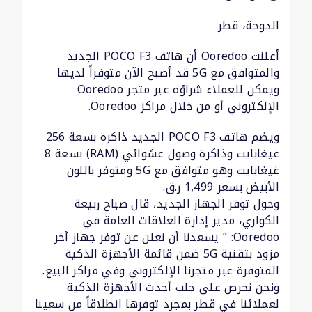
الدوحة، قطر
أعلنت Ooredoo أن هاتف POCO F3 الجديد
والمتوافق مع 5G قد أصبح الآن متوفراً لديها
ويمكن للعملاء شراؤه عبر متجر Ooredoo
الإلكتروني أو من خلال مراكز Ooredoo.
ويضم هاتف POCO F3 الجديد ذاكرة بسعة 256
غيغابايت وذاكرة وصول عشوائي (RAM) بسعة 8
غيغابايت وهو متوافق مع 5G ومتوفر باللون
الأبيض بسعر 1,499 ر.ق.
وحول توفر الجهاز الجديد، قال صباح ربيعة
الكواري، مدير إدارة العلاقات العامة في
Ooredoo: ” يسعدنا أن نعلن عن توفر جهاز آخر
مزود بتقنية 5G ضمن قائمة الأجهزة الذكية
المتوفرة عبر متجرنا الإلكتروني وفي مراكز البيع.
ونحن نحرص على جلب أحدث الأجهزة الذكية
لعملائنا في قطر بمجرد توفرها انطلاقاً من سعينا