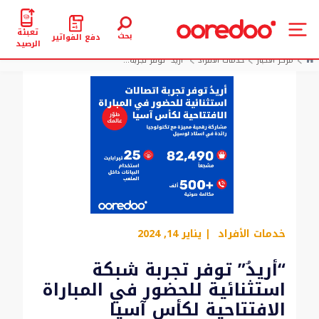
تعبئة
بحث
دفع الفواتير
الرصيد
مركز الأخبار
خدمات الأفراد
“أريدُ” توفر تجربة...
خدمات الأفراد
| يناير 14, 2024
“أريدُ” توفر تجربة شبكة
استثنائية للحضور في المباراة
الافتتاحية لكأس آسيا