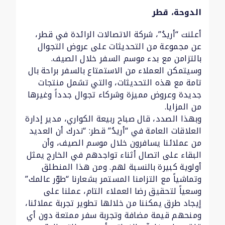
الدوحة، قطر
أعلنت “أريدُ”، شركة الاتصالات الرائدة في قطر،
عن مجموعة من التحديثات على عروض التجوال
بالتزامن مع بدء موسم السفر خلال الصيف.
وسيتمكن العملاء من الاستمتاع بالسفر براحة بال
تامة مع هذه التحديثات، والتي تشمل منتجات
جديدة وعروض مميزة وشركاء تجوال جدداً وغيرها
من المزايا.
وبهذا الصدد، قال صباح ربيعة الكواري، مدير إدارة
العلاقات العامة في “أريدُ” قطر: “ندرك أن العديد
من عملائنا يسافرون خلال موسم الصيف، وأن
البقاء على اتصال أثناء تواجدهم في الخارج يمثل
أولوية كبيرة بالنسبة لهم. ومن هذا المنطلق
وتماشياً مع التزامنا المستمر بشعارنا “طوّر عالمك”
وسعياً لتحقيق رضا العملاء التام، عملنا على
إيجاد طرق يمكننا من خلالها تطوير تجربة عملائنا،
ومنحهم قيمة مضافة وتجربة سفر ممتعة دون أي