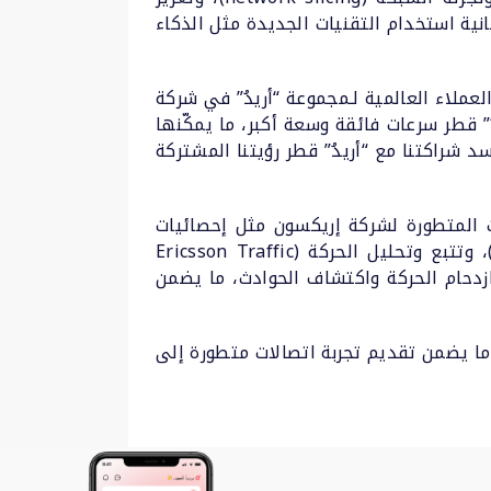
نية استخدام التقنيات الجديدة مثل الذكاء
لاء العالمية لـمجموعة “أريدُ” في شركة
 في فئتها من إريكسون لـ “أريدُ” قطر سرعات فائقة وسعة أكبر، ما يمكّنها
شراكتنا مع “أريدُ” قطر رؤيتنا المشتركة
ت المتطورة لشركة إريكسون مثل إحصائيات
ذكاء الشبكة (Ericsson Network IQ Statistics)، وإدارة الشبكات (Ericsson Network Management)، وتتبع وتحليل الحركة (Ericsson Traffic
كة ونقاط ازدحام الحركة واكتشاف الحوادث، ما يضمن
 ما يضمن تقديم تجربة اتصالات متطورة إلى