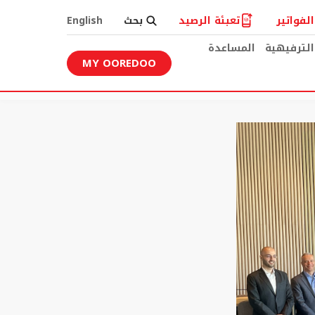
لفواتير
تعبئة الرصيد
بحث
English
الترفيهية
المساعدة
MY OOREDOO