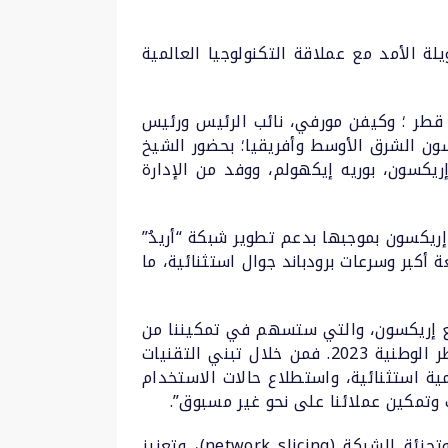
العالم، عن تمديد شراكتها طويلة الأمد مع عملاقة التكنولوجيا العالمية
” قطر ؛ وكيفن مورفي، نائب الرئيس ورئيس
ون الشرق الأوسط وأفريقيا؛ بحضور الشيخ
ريكسون، بوريه إيكهولم، ووفد من الإدارة
في مجال منتجات وخدمات شبكة الراديو (RAN)، وسيقوم فريق إريكسون بموجبها بدعم تطوير شبكة “أريدُ”
أكبر وسرعات برودباند جوال استثنائية، ما
ا مع إريكسون، والتي ستسهم في تمكيننا من
رسم معالم سوق تقنيات الجيل الخامس 5G، ودفع عجلة التحول الرقمي الشامل بما يتماشى مع رؤية قطر الوطنية 2023. فمن خلال تبني التقنيات
ة استثنائية، واستطلاع حالات الاستخدام
وتمكين عملائنا على نحو غير مسبوق”.
وتساعد التكنولوجيا المطورة في تحسين التغطية والسعة، وضمان كفاءة أكبر في استخدام الطاقة، وتجزئة الشبكة (network slicing)، وتعزيز