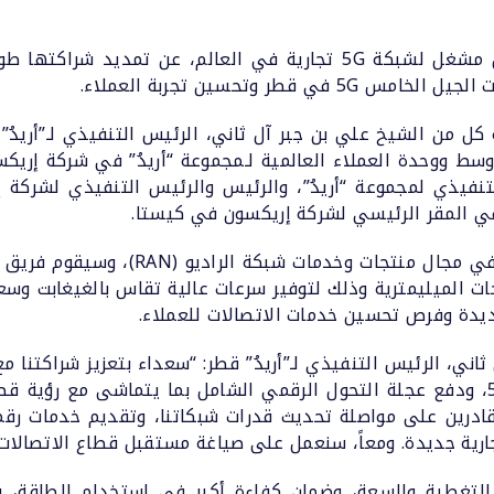
أعلنت “أريدُ”، المزود الرائد للاتصالات وأول مشغل لشبكة 5G تجارية في 
ر وتحسين تجربة العملاء.
 كل من الشيخ علي بن جبر آل ثاني، الرئيس التنفيذي لـ”أريدُ
ط ووحدة العملاء العالمية لـمجموعة “أريدُ” في شركة إريكس
تنفيذي لمجموعة “أريدُ”، والرئيس والرئيس التنفيذي لشركة إ
ر في المقر الرئيسي لشركة إريكسون في كيستا.
ويهدف تمديد الشراكة إلى تعزيز التعاون 
ت الميليمترية وذلك لتوفير سرعات عالية تقاس بالغيغابت وسعة 
لجديدة وفرص تحسين خدمات الاتصالات للعملاء.
ثاني، الرئيس التنفيذي لـ”أريدُ” قطر: “سعداء بتعزيز شراكتن
درين على مواصلة تحديث قدرات شبكاتنا، وتقديم خدمات رقمي
ية جديدة. ومعاً، سنعمل على صياغة مستقبل قطاع الاتصالات 