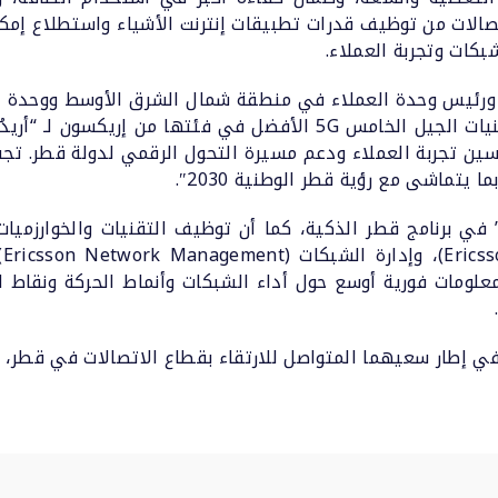
صالات من توظيف قدرات تطبيقات إنترنت الأشياء واستطلاع إمكا
كات وتجربة العملاء.
ورئيس وحدة العملاء في منطقة شمال الشرق الأوسط ووحدة العم
إريكسون الشرق الأوسط وأفريقيا: “توفر تقنيات الجيل الخامس 5G الأفضل
ين تجربة العملاء ودعم مسيرة التحول الرقمي لدولة قطر. تجسد 
 يتماشى مع رؤية قطر الوطنية 2030″.
 في برنامج قطر الذكية، كما أن توظيف التقنيات والخوارزميا
Monit)، يزود “أريدُ” بمعلومات فورية أوسع حول أداء الشبكات وأنماط الحر
ن في إطار سعيهما المتواصل للارتقاء بقطاع الاتصالات في قطر،