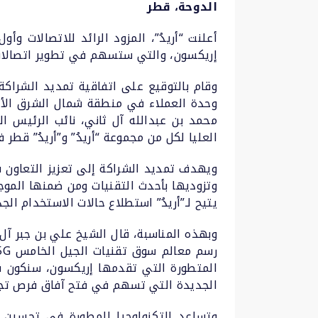
الدوحة، قطر
إريكسون، والتي ستسهم في تطوير اتصالات الجيل الخامس 5G في قط
وقام بالتوقيع على اتفاقية تمديد الشراكة
وحدة العملاء في منطقة شمال الشرق الأوس
محمد بن عبدالله آل ثاني، نائب الرئيس ال
العليا لكل من مجموعة “أريدُ” و”أريدُ” قط
وتزوديها بأحدث التقنيات ومن ضمنها الموجا
يتيح لـ”أريدُ” استطلاع حالات الاستخدام ا
وبهذه المناسبة، قال الشيخ علي بن جبر آل 
المتطورة التي تقدمها إريكسون، سنكون قا
الجديدة التي تسهم في فتح آفاق فرص تجار