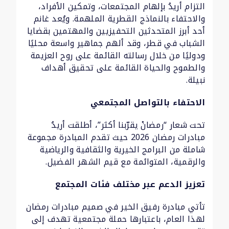
التزام أريدُ بإلهام المجتمعات، وتمكين الأفراد،
والاحتفاء بالنماذج القطرية الملهمة. ويُعد غانم
أحد أبرز المتحدثين التحفيزيين والمهتمين بقضايا
الشباب في قطر، وقد ألهم جماهير واسعة محليًا
ودوليًا من خلال رسالته القائمة على روح العزيمة
والطموح والحياة القائمة على تحقيق أهداف
نبيلة.
الاحتفاء بالتواصل المجتمعي
تحت شعار “رمضانْ يقرّبنا أكثر”، أطلقت أريدُ
مبادرات رمضان 2026 حيث تقدم المبادرة مجموعة
شاملة من البرامج الخيرية والثقافية والرياضية
والرقمية، المتوائمة مع قيم الشهر الفضيل.
تعزيز الدعم عبر مختلف فئات المجتمع
تأتي مبادرة رفيق الخير في صميم مبادرات رمضان
لهذا العام، باعتبارها حملة مجتمعية تهدف إلى