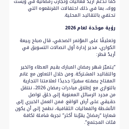
كما تدعم أريدُ فعاليات وتجارب رمضانية في ويست
ووك، بما في ذلك احتفالات القرنقعوه التي
تحتفي بالتقاليد المحلية.
رؤية موحّدة لعام 2026
وتعليقًا على المؤتمر الصحفي، قال صباح ربيعة
الكواري، مدير إدارة أول اتصالات التسويق في
أريدُ قطر:
“يتميّز شهر رمضان المبارك بقيم العطاء والخير
والتقاليد المشتركة. ومن خلال التعاون مع غانم
المفتاح بصفته سفيرًا جديدًا لعلامتنا التجارية
بالتوازي مع إطلاق مبادرات رمضان 2026، ننتقل
من مجرد الرسائل المعنوية إلى خلق تواصل
حقيقي على أرض الواقع. فمن العمل الخيري إلى
الأنشطة والفعاليات الثقافية، نطمح إلى أن يكون
شعارنا “رمضانْ يقرّبنا أكثر” تجربة شاملة لكافة
فئات المجتمع”.