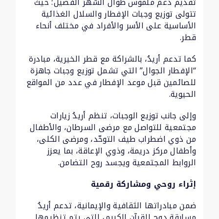
تقديم دعم ملموس طوال الشهر الفضيل؛ حيث
تتولى توزيع وجبات الإفطار والسلال الغذائية
الأساسية على الأسر والأفراد في مختلف أنحاء
قطر.
كما تدعم أريدُ، بالشراكة مع قطر الخيرية، مبادرة
“الإفطار الجوال” التي تشمل توزيع وجبات جاهزة
للصائمين قبل موعد الإفطار في عدد من المواقع
الحيوية.
وإلى جانب توزيع الوجبات، تنظم أريدُ زيارات
مجتمعية للتواصل مع مرضى السرطان، والأطفال
من ذوي اضطراب طيف التوحّد، ومرضى الكلى،
وأطفال مركز دريمة، وذوي الإعاقة، بما يعزز
الروابط المجتمعية ويجسد روح التضامن.
إثراء روحي ومشاركة رقمية
ضمن مبادراتها الثقافية والإيمانية، تدعم أريدُ
مسابقة دوح للقرآن الكريم، التي يتم تنظيمها