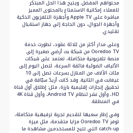
محتواهم المفضل. ويتيح هذا الحل المبتكر
للعملاء إمكانية الاستمتاع بالمحتوى المميز
مباشرة على Apple TV وأجهزة التلفزيون الذكية
وأجهزة الجوال، دون الحاجة إلى جهاز استقبال
تقليدي.
وعلى مدار أكثر من ثلاثة عقود، تطورت خدمة
Ooredoo TV من شبكة بث أرضي صغيرة إلى
منصة تلفزيونية متكاملة، تعتمد على شبكات
الألياف الضوئية فائقة السرعة، لتصل اليوم إلى
مئات الآلاف من المنازل بسرعات تصل إلى 10
غيغابت في الثانية. وقد كانت أريدُ سبّاقة في
تحقيق إنجازات إقليمية بارزة، مثل: إطلاق أول قناة
HD، وأول نشر لنظام Android TV، وأول قناة 4K
في المنطقة.
وفي إطار سعيها لتقديم تجربة ترفيهية متكاملة،
توفر Ooredoo TV مزايا متقدمة، مثل ميزة
catch-up التي تتيح للمستخدمين مشاهدة ما