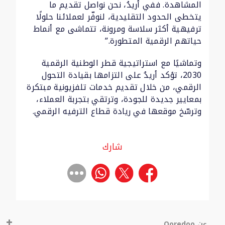
المشاهدة. ففي أريدُ، نحن نواصل تقديم ما
يتخطى الحدود التقليدية، لنوفّر لعملائنا حلولًا
ترفيهية أكثر سلاسة ومرونة، تتماشى مع أنماط
حياتهم الرقمية المتطورة.”
وتماشيًا مع استراتيجية قطر الوطنية الرقمية
2030، تؤكد أريدُ على التزامها بقيادة التحول
الرقمي، من خلال تقديم خدمات تلفزيونية مبتكرة
بمعايير جديدة للجودة، وترتقي بتجربة العملاء،
وترسّخ موقعها في ريادة قطاع الترفيه الرقمي.
شارك
عن Ooredoo