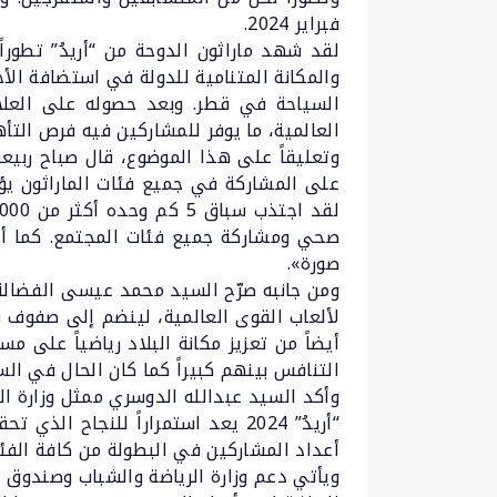
فبراير 2024.
والمكانة المتنامية للدولة في استضافة الأح
السياحة في قطر. وبعد حصوله على العلامة
العالمية، ما يوفر للمشاركين فيه فرص التأ
وتعليقاً على هذا الموضوع، قال صباح ربيعة 
على المشاركة في جميع فئات الماراثون يؤ
صحي ومشاركة جميع فئات المجتمع. كما أود
صورة».
ومن جانبه صرّح السيد محمد عيسى الفضالة ر
لألعاب القوى العالمية، لينضم إلى صفوف
أيضاً من تعزيز مكانة البلاد رياضياً على 
التنافس بينهم كبيراً كما كان الحال في الس
وأكد السيد عبدالله الدوسري ممثل وزارة الر
“أريدُ” 2024 يعد استمراراً للنج
أعداد المشاركين في البطولة من كافة الفئ
ويأتي دعم وزارة الرياضة والشباب وصندوق دع