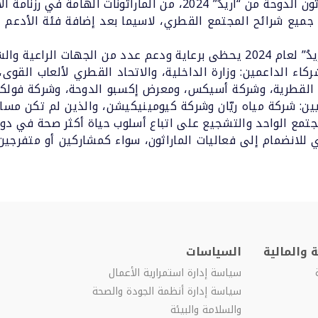
الرياضة لدى أفراد المجتمع، حيث يعتبر ماراثون الدوحة من “أريدُ” 24
جميع شرائح المجتمع القطري، لاسيما بعد إضافة فئة الأدعم ل
وتجدر الإشارة إلى أن ماراثون الدوحة من “أريدُ” لعام 2024 يحظى برعاية ودعم
ركاء الداعمين: وزارة الداخلية، والاتحاد القطري لألعاب القوى، 
ية القطرية، وشركة أسيكس، ومعرض إكسبو الدوحة، وشركة فولك
يين: شركة مياه ريّان وشركة كيومينيكيشن، والذين لم تكن م
المجتمع الواحد والتشجيع على اتباع أسلوب حياة أكثر صحة في دو
للانضمام إلى فعاليات الماراثون، سواء كمشاركين أو متفرجين، 
 والمالية
السياسات
سياسة إدارة استمرارية الأعمال
سياسة إدارة أنظمة الجودة والصحة
والسلامة والبيئة