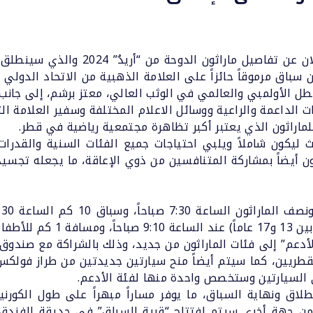
طل الأولمبي والعالمي في الوثب العالي، معتز برشم، إلى جانب 
ت الداعمة والراعية ووسائل الاعلام المختلفة وسفير العلامة ال
اراثون الذي يعتبر أكبر تظاهرة مجتمعية رياضية في قطر.
يكون شاملاً ويلبي احتياجات جميع الفئات السنية والقدرات ا
 أيضاً بمشاركة المتنافسين من ذوي الإعاقة، ما يجعله تجسيدا
الأدعم” إلى فئات الماراثون من جديد، وذلك بالشراكة مع صندوق 
قطريين، كما سيتم أيضاً منح سيارتين جديدتين من طراز فولك
 السيارتين وستخصص واحدة منها لفئة الأدعم.
ونهاية السباق، ما يوفر مساراً مبهراً على طول الكورنيش، 