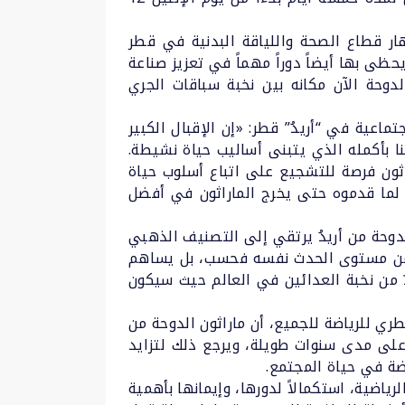
ً منذ انطلاقه لأول مرة عام 2013، بما يتماشى مع ازدهار قطاع الصحة واللياقة البدنية في قطر
حظى بها أيضاً دوراً مهماً في تعزيز صناعة
دوحة الآن مكانه بين نخبة سباقات الجري
ماعية في “أريدُ” قطر: «إن الإقبال الكبير
 بأكمله الذي يتبنى أساليب حياة نشيطة.
 ويعد هذا الماراثون فرصة للتشجيع على اتباع أسلوب حياة
 لما قدموه حتى يخرج الماراثون في أفضل
لدوحة من أريدُ يرتقي إلى التصنيف الذهبي
ع من مستوى الحدث نفسه فحسب، بل يساهم
دٌ من نخبة العدائين في العالم حيث سيكون
طري للرياضة للجميع، أن ماراثون الدوحة من
اضي على مدى سنوات طويلة، ويرجع ذلك لتزايد
ضة في حياة المجتمع.
ياضية، استكمالاً لدورها، وإيمانها بأهمية