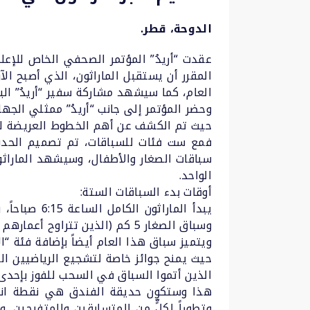
الدوحة، قطر.
العام، كما سيشهد مشاركة سفير “أريدُ” الب
وحضر المؤتمر إلى جانب “أريدُ” ممثلي الجها
حيث تم الكشف عن أهم الخطوط العريضة للم
فمع ست فئات للسباقات، تم تصميم الحدث ل
سباقات الصغار والأطفال، وسيشهد الماراثون
الواحد.
أوقات بدء السباقات الستة:
وسباق الصغار 5 كم (الذين تتراوح أعمارهم بين 13 و17 عاماً) عند الساعة 9:10 صباحاً، ومسافة 1 كم للأطفال (أقل من 13 عاماً) الساعة 10:30 صباحاً.
ويتميز سباق هذا العام أيضاً بإضافة فئة “
حيث يمنح جوائز خاصة لتشجيع الرياضيين ال
الذين أتموا السباق في السحب للفوز بإحدى
هذا وستكون حديقة الفندق هي نقطة انطلاق 