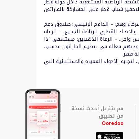
20، من الماراثونات الهامة في رزنامة الأنشطة الرياضية المجتمعية داخل دولة قطر
تحفيز شباب قطر على المشاركة بالماراثون
 عدد من الجهات الراعية والشركاء وهم: – الداعم الرئيسي: صندوق دعم
والاتحاد القطري للرياضة للجميع. – الرعاة
س واجن. – الرعاة الذهبيين: مستشفى “ذا
ساعدتهم فعالة في تنظيم الماراثون فحسب،
لة قطر.
لتجربة الأجواء المميزة والاستثنائية التي
قم بتنزيل أحدث نسخة
من تطبيق
Ooredoo