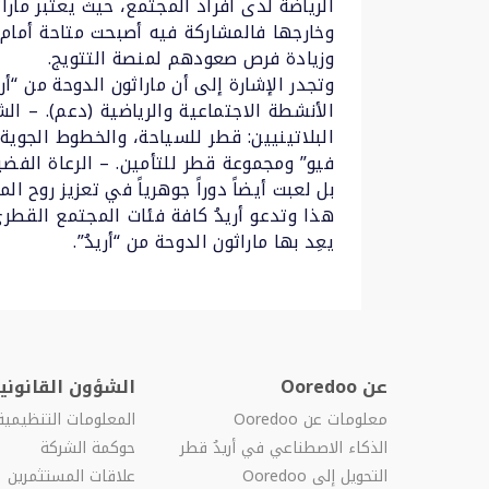
وخارجها فالمشاركة فيه أصبحت متاحة أمام 
وزيادة فرص صعودهم لمنصة التتويج.
الأنشطة الاجتماعية والرياضية (دعم). – الش
البلاتينيين: قطر للسياحة، والخطوط الجو
فيو” ومجموعة قطر للتأمين. – الرعاة الفض
بل لعبت أيضاً دوراً جوهرياً في تعزيز روح 
هذا وتدعو أريدُ كافة فئات المجتمع القطري 
يعِد بها ماراثون الدوحة من “أريدُ”.
عن Ooredoo
الشؤون القانونية
معلومات عن Ooredoo
المعلومات التنظيمية
الذكاء الاصطناعي في أريدُ قطر
حوكمة الشركة
التحويل إلى Ooredoo
علاقات المستثمرين