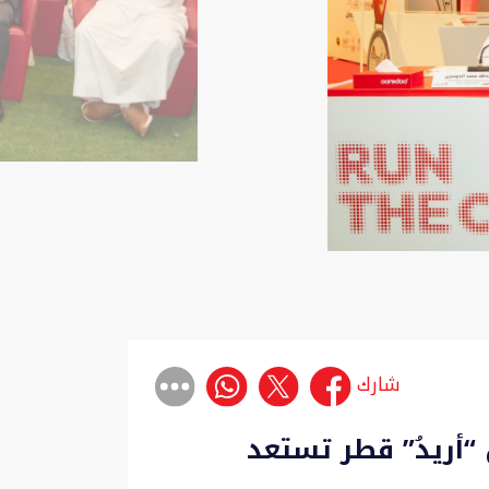
شارك
أريدُ” قطر تستعد