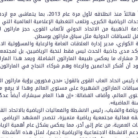
لقد شهد ماراثون الدوحة من “أريدُ” تطوراً هائلا
داث الرياضية الكبرى، وتلعب التغطية الإعلامية العالمية التي ي
 الذهبية من الاتحاد الدولي لألعاب القوى، حجز ماراثون ال
هل للسباقات الدولية مثل سباق ماراثون بوسطن.
الكواري، مدير إدارة العلاقات العامة والرعاية والمسؤولية الاجت
كد مدى جاذبية الحدث ليس فقط لنخبة الرياضيين، بل لمجتمعنا
لقد اجتذب سباق 5 كم وحده أكثر من 3000 مشارك ما يعكس طبيعة الماراثون الشاملة.
 أن أشكر الداعمين والرعاة وهم شركاء النجاح في الماراثون
ئيس اتحاد العاب القوى بالقول: «نحن فخورون برؤية ماراثون ا
 سباقات الماراثون الشهيرة على مستوى العالم. وهذا لا يرف
مستوى العالم، وأضاف الفضالة: «إن هذا العام سيشارك أيضاً عد
نة الماضية».
ياضة والشباب، رئيس الانشطة والفعاليات الرياضية بالاتحاد الق
اح الذي تحققه فعالية مجتمعية رياضية متميزة، تتصدر المشهد الري
ات العمرية، من عام إلى أخر، مما يعكس بشكل عام أهمية الريا
م الانشطة الاجتماعية والرياضية (دعم)، لمثل هذه الأنشطة الر