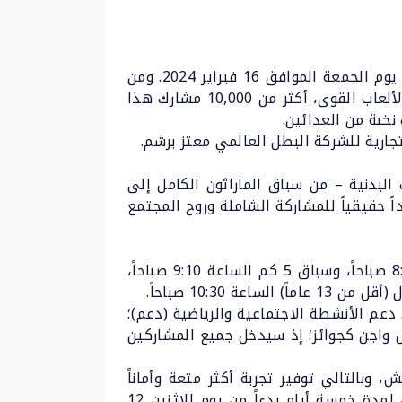
عقدت “أريدُ” المؤتمر الصحفي الخاص للإعلان عن تفاصيل ماراثون الدوحة من “أريدُ” 2024 والذي سينطلق يوم الجمعة الموافق 16 فبراير 2024. ومن
المقرر أن يستقبل الماراثون، الذي أصبح الآن سباق مرموقاً حائزاً على العلامة الذهبية من الاتحاد الدولي لألعاب القوى، أكثر من 10,000 مشارك هذا
نخبة من العدائين.
تجارية للشركة البطل العالمي معتز برشم.
لبدنية – من سباق الماراثون الكامل إلى
ً حقيقياً للمشاركة الشاملة وروح المجتمع
يبدأ الماراثون الكامل الساعة 6:15 صباحاً، ونصف الماراثون الساعة 7:30 صباحاً، وسباق 10 كم الساعة 8:30 صباحاً، وسباق 5 كم الساعة 9:10 صباحاً،
دعم الأنشطة الاجتماعية والرياضية (دعم)؛
س واجن كجوائز؛ إذ سيدخل جميع المشاركين
وبالتالي توفير تجربة أكثر متعة وأماناً
وتطوراً لكلٍّ من المتسابقين والمتفرجين. ومن جهة أخرى سيتم افتتاح “قرية السباق” في حديقة الفندق لمدة خمسة أيام بدءاً من يوم الإثنين 12