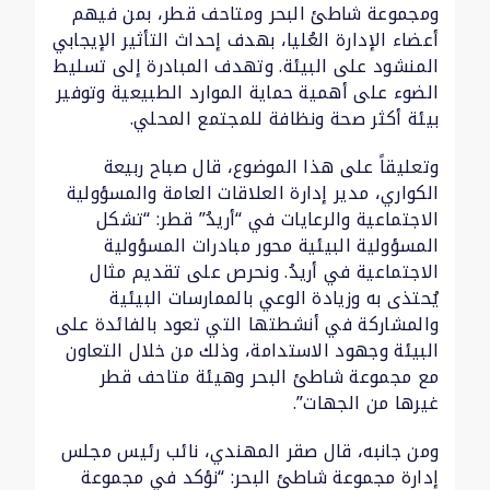
ومجموعة شاطئ البحر ومتاحف قطر، بمن فيهم
أعضاء الإدارة العُليا، بهدف إحداث التأثير الإيجابي
المنشود على البيئة. وتهدف المبادرة إلى تسليط
الضوء على أهمية حماية الموارد الطبيعية وتوفير
بيئة أكثر صحة ونظافة للمجتمع المحلي.
وتعليقاً على هذا الموضوع، قال صباح ربيعة
الكواري، مدير إدارة العلاقات العامة والمسؤولية
الاجتماعية والرعايات في “أريدُ” قطر: “تشكل
المسؤولية البيئية محور مبادرات المسؤولية
الاجتماعية في أريدُ. ونحرص على تقديم مثال
يُحتذى به وزيادة الوعي بالممارسات البيئية
والمشاركة في أنشطتها التي تعود بالفائدة على
البيئة وجهود الاستدامة، وذلك من خلال التعاون
مع مجموعة شاطئ البحر وهيئة متاحف قطر
غيرها من الجهات”.
ومن جانبه، قال صقر المهندي، نائب رئيس مجلس
إدارة مجموعة شاطئ البحر: “نؤكد في مجموعة