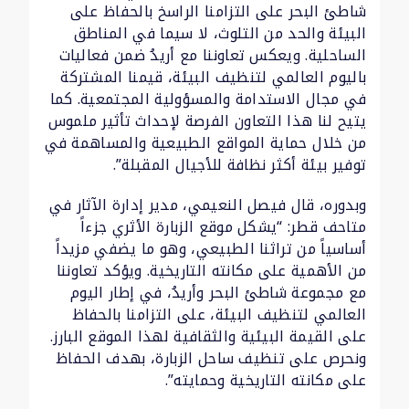
شاطئ البحر على التزامنا الراسخ بالحفاظ على
البيئة والحد من التلوث، لا سيما في المناطق
الساحلية. ويعكس تعاوننا مع أريدُ ضمن فعاليات
باليوم العالمي لتنظيف البيئة، قيمنا المشتركة
في مجال الاستدامة والمسؤولية المجتمعية. كما
يتيح لنا هذا التعاون الفرصة لإحداث تأثير ملموس
من خلال حماية المواقع الطبيعية والمساهمة في
توفير بيئة أكثر نظافة للأجيال المقبلة”.
وبدوره، قال فيصل النعيمي، مدير إدارة الآثار في
متاحف قطر: “يشكل موقع الزبارة الأثري جزءاً
أساسياً من تراثنا الطبيعي، وهو ما يضفي مزيداً
من الأهمية على مكانته التاريخية. ويؤكد تعاوننا
مع مجموعة شاطئ البحر وأريدُ، في إطار اليوم
العالمي لتنظيف البيئة، على التزامنا بالحفاظ
على القيمة البيئية والثقافية لهذا الموقع البارز.
ونحرص على تنظيف ساحل الزبارة، بهدف الحفاظ
على مكانته التاريخية وحمايته”.