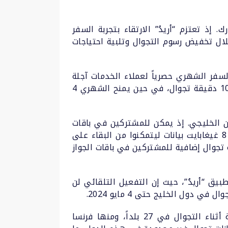
 إذ تعتزم “أريدُ” الارتقاء بتجربة السفر
لال تخفيض رسوم التجوال وتلبية احتياجات
لسفر الشهري حصرياً لعملاء الخدمات آجلة
الدفع. وتتوفر خيارات الاشتراك هذه في أكثر من 100 دولة. حيث يمنح الاشتراك الأسبوعي 1 غيغابايت و100 دقيقة تجوال، في حين يمنح الشهري 4
ون الخليجي. إذ يمكن للمشتركين في باقات
الجواز الأسبوعية الآن الاستمتاع بـ 2 غيغابايت، في حين سيتم منح المشتركين في باقات الجواز الشهرية 8 غيغابايت بيانات ليتمكنوا من البقاء على
صدقاء في قطر. كما سيتم منح المسافرين إلى المملكة العربية السعودية 100 دقيقة تجوال إضافية للمشتركين في باقات الجواز
بيق “أريدُ”، حيث إن التفعيل التلقائي لن
كما يمكن للمشتركين في مفتاح “تجول كأنك في قطر” الأسبوعي والشهري استخدام البيانات المحلية أثناء التجوال في 27 بلداً، ومنها فرنسا