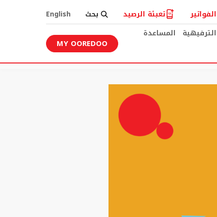
لفواتير
تعبئة الرصيد
بحث
English
الترفيهية
المساعدة
MY OOREDOO