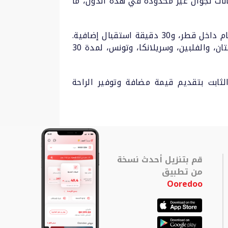
بيانات تجوال غير محدودة في هذه الدول، ما
أما مشتركو باقة هلا لمكالمات التجوال، فسيتم منحهم 30 دقيقة لإجراء مكالمات محلية أو الاتصال بالأرقام داخل قطر، و30 دقيقة استقبال إضافية.
ويسري هذا العرض أثناء تجوالهم خارج دولة قطر، وتحديداً في بنجلاديش، ومصر، والهند، والأردن، وباكستان، والفلبين، وسريلانكا، وتونس، لمدة 30
ثابت بتقديم قيمة مضافة وتوفير الراحة
قم بتنزيل أحدث نسخة
من تطبيق
Ooredoo