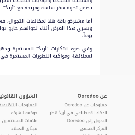
والمملكة المتحدة والولايات المتحدة الأمري
يضمن تجربة سفر سلسة ومريحة مع “أريدُ”.
يوماً.
وفي ضوء ابتكارات “أريدُ” المستمرة وجه
لعملائها، ومواكبة التطورات المستمرة في ا
عن Ooredoo
الشؤون القانونية
معلومات عن Ooredoo
المعلومات التنظيمية
الذكاء الاصطناعي في أريدُ قطر
حوكمة الشركة
التحويل إلى Ooredoo
علاقات المستثمرين
المركز الصحفي
ميثاق العملاء