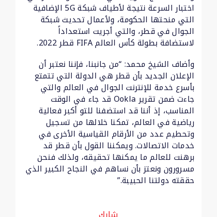
اختبار السرعة نتيجة لأطياف شبكة 5G الإضافية
التي منحتها الحكومة، ولأعمال تحديث شبكة
الجوال في قطر، والتي أجريت استعداداً
لاستضافة بطولة كأس العالم FIFA قطر 2022.
وأضاف الشيخ محمد: “من جانبنا، فإننا نعتبر أن
الإعلان الجديد بأن قطر هي الدولة التي تتمتع
بأسرع خدمة للإنترنت الجوال في العالم والتي
جاءت ضمن تقرير Ookla قد جاء في الوقت
المناسب، إذ أننا قد استضفنا للتو أكبر فعالية
رياضية في العالم، تمكنا خلالها من تسجيل
وتحطيم عدد من الأرقام القياسية الأخرى في
خدمات الاتصالات. ويمكننا القول بأن قطر قد
برهنت للعالم ما يمكنها تحقيقه، ولذلك فنحن
مسرورون ونعتز بأن نساهم في النجاح الكبير الذي
حققته دولتنا الحبيبة.”
شارك