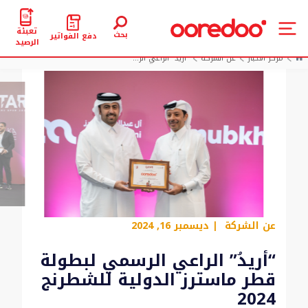
تعبئة
بحث
دفع الفواتير
الرصيد
مركز الأخبار
عن الشركة
“أريدُ” الراعي الر...
عن الشركة
| ديسمبر 16, 2024
“أريدُ” الراعي الرسمي لبطولة
قطر ماسترز الدولية للشطرنج
2024