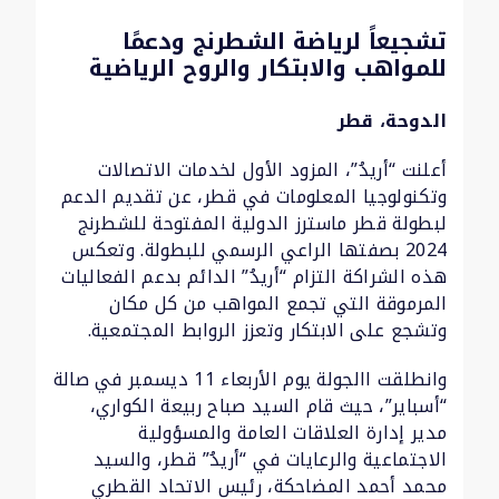
تشجيعاً لرياضة الشطرنج ودعمًا
للمواهب والابتكار والروح الرياضية
الدوحة، قطر
أعلنت “أريدُ”، المزود الأول لخدمات الاتصالات
وتكنولوجيا المعلومات في قطر، عن تقديم الدعم
لبطولة قطر ماسترز الدولية المفتوحة للشطرنج
2024 بصفتها الراعي الرسمي للبطولة. وتعكس
هذه الشراكة التزام “أريدُ” الدائم بدعم الفعاليات
المرموقة التي تجمع المواهب من كل مكان
وتشجع على الابتكار وتعزز الروابط المجتمعية.
وانطلقت االجولة يوم الأربعاء 11 ديسمبر في صالة
“أسباير”، حيث قام السيد صباح ربيعة الكواري،
مدير إدارة العلاقات العامة والمسؤولية
الاجتماعية والرعايات في “أريدُ” قطر، والسيد
محمد أحمد المضاحكة، رئيس الاتحاد القطري