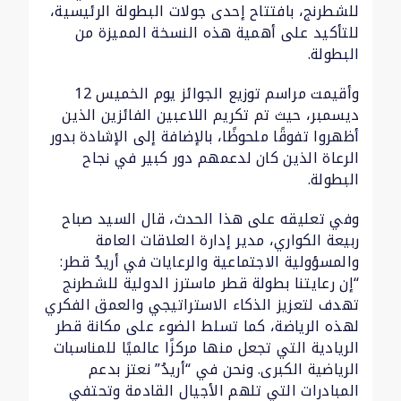
للشطرنج، بافتتاح إحدى جولات البطولة الرئيسية،
للتأكيد على أهمية هذه النسخة المميزة من
البطولة.
وأقيمت مراسم توزيع الجوائز يوم الخميس 12
ديسمبر، حيث تم تكريم اللاعبين الفائزين الذين
أظهروا تفوقًا ملحوظًا، بالإضافة إلى الإشادة بدور
الرعاة الذين كان لدعمهم دور كبير في نجاح
البطولة.
وفي تعليقه على هذا الحدث، قال السيد صباح
ربيعة الكواري، مدير إدارة العلاقات العامة
والمسؤولية الاجتماعية والرعايات في أريدُ قطر:
“إن رعايتنا بطولة قطر ماسترز الدولية للشطرنج
تهدف لتعزيز الذكاء الاستراتيجي والعمق الفكري
لهذه الرياضة، كما تسلط الضوء على مكانة قطر
الريادية التي تجعل منها مركزًا عالميًا للمناسبات
الرياضية الكبرى. ونحن في “أريدُ” نعتز بدعم
المبادرات التي تلهم الأجيال القادمة وتحتفي