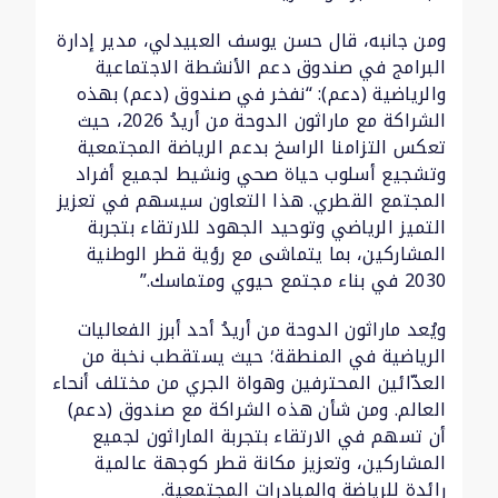
ومن جانبه، قال حسن يوسف العبيدلي، مدير إدارة
البرامج في صندوق دعم الأنشطة الاجتماعية
والرياضية (دعم): “نفخر في صندوق (دعم) بهذه
الشراكة مع ماراثون الدوحة من أريدُ 2026، حيث
تعكس التزامنا الراسخ بدعم الرياضة المجتمعية
وتشجيع أسلوب حياة صحي ونشيط لجميع أفراد
المجتمع القطري. هذا التعاون سيسهم في تعزيز
التميز الرياضي وتوحيد الجهود للارتقاء بتجربة
المشاركين، بما يتماشى مع رؤية قطر الوطنية
2030 في بناء مجتمع حيوي ومتماسك.”
ويُعد ماراثون الدوحة من أريدُ أحد أبرز الفعاليات
الرياضية في المنطقة؛ حيث يستقطب نخبة من
العدّائين المحترفين وهواة الجري من مختلف أنحاء
العالم. ومن شأن هذه الشراكة مع صندوق (دعم)
أن تسهم في الارتقاء بتجربة الماراثون لجميع
المشاركين، وتعزيز مكانة قطر كوجهة عالمية
رائدة للرياضة والمبادرات المجتمعية.