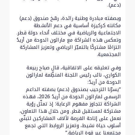
(دعم).
وبصفته مبادرة وطنية رائدة، رسّخ صندوق (دعم)
مكانته كركيزة أساسية في دعم الأنشطة
الاجتماعية والرياضية في مختلف أنحاء دولة قطر.
وتعكس هذه الشراكة مع ماراثون الدوحة من أريدُ
التزامًا مشتركًا بالتميّز الرياضي وتعزيز المشاركة
المجتمعية.
وفي تعليقه على الاتفاقية، قال صباح ربيعة
الكواري، نائب رئيس اللجنة المنظِّمة لماراثون
الدوحة من أريدُ:
“يسرّنا الترحيب بصندوق (دعم) بصفته الداعم
الرسمي لماراثون الدوحة من أريدُ 2026، فهذه
الشراكة تتجاوز مفهوم الرعاية؛ إذ تمثّل رؤية
مشتركة لمستقبل قطر. ومن خلال هذا التعاون،
نعمل على إتاحة الفرصة لآلاف المشاركين لتبنّي
أسلوب حياة نشيط، وتعزيز الروابط التي تجمع
مجتمعنا عبر قوة الرياضة.”