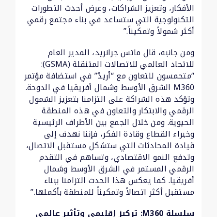
الأفكار، وتعزيز الشراكات، وعرض أحدث التطورات
التكنولوجية التي ستساعد في بناء مجتمع رقمي
أكثر شمولاً وتمكيناً.”
ومن جانبه، قال ماتس جرانريد، المدير العام
للاتحاد العالمي للاتصالات المتنقلة (GSMA):
“متحمسون للتعاون مع “أريدُ” في استضافة مؤتمر
M360 الشرق الأوسط وشمال أفريقيا في الدوحة.
وتؤكد هذه الشراكة على التزامنا بتعزيز الشمول
الرقمي والابتكار والتعاون في هذه المنطقة
الحيوية. ومن خلال الجمع بين الأطراف الرئيسية
وخبراء القطاع وقادة الفكر، فإننا نهدف إلى
قيادة المحادثات التي ستشكل مستقبل الاتصال،
وتدفع النمو الاقتصادي، وتساهم في التقدم
الرقمي المستمر في الشرق الأوسط وشمال
أفريقيا. كما يعكس هذا الحدث التزامنا ببناء
مستقبل أكثر اتصالاً وتمكيناً للمنطقة بأكملها.”
سلسلة M360: تركيز إقليمي وتأثير عالمي