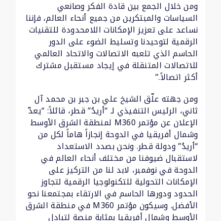
ومن خلال الجمع بين قادة الفكر وصانعي
السياسات والمبتكرين من جميع أنحاء العالم، فإننا
نساعد على تعزيز الإمكانات اللامحدودة للتقنيات
الرقمية لتوحيدنا وتسليط الضوء على الدور
الحاسم الذي تلعبه الاتصالات والاتحاد العالمي
للاتصالات المتنقلة في إيجاد مستقبل مشترك
أكثر اتصالاً.”
ومن جهته علّق الشيخ علي بن جبر بن محمد آل
ثاني، الرئيس التنفيذي لـ “أريدُ” قطر، قائلاً: “يعدّ
الإعلان عن مؤتمر M360 لمنطقة الشرق الأوسط
وشمال أفريقيا في الدوحة إنجازاً هاماً لكل من
“أريدُ” ودولة قطر. ونحن بصدد الاستعداد
لاستقبال ضيوفنا من مختلف أنحاء العالم في
الدوحة في نوفمبر، لابد لنا من التركيز على
الإمكانات التحولية للتكنولوجيا الرقمية لتجاوز
الحدود ودورها الحاسم في الارتقاء بمجتمعنا نحو
الأفضل. وسيكون مؤتمر M360 في منطقة الشرق
الأوسط وشمال أفريقيا بمثابة منصة لتبادل