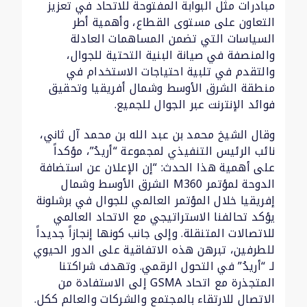
مبادرات مثل البوابة المفتوحة للاتحاد في تعزيز
التعاون على مستوى القطاع، وأهمية أطر
السياسات التي تضمن المساهمات العادلة
والمنصفة في صيانة البنية التحتية للجوال،
والتقدم في تلبية احتياجات الاستخدام في
منطقة الشرق الأوسط وشمال أفريقيا وتحقيق
فوائد الإنترنت عبر الجوال للجميع.
وقال الشيخ محمد بن عبد الله بن محمد آل ثاني،
نائب الرئيس التنفيذي لمجموعة “أريدُ”، مؤكداً
على أهمية هذا الحدث: “إن الإعلان عن استضافة
الدوحة لمؤتمر M360 الشرق الأوسط وشمال
إفريقيا خلال المؤتمر العالمي للجوال في برشلونة
يؤكد تحالفنا الاستراتيجي مع الاتحاد العالمي
للاتصالات المتنقلة. وإلى جانب كونها إنجازاً جديداً
للطرفين، تبرهن هذه الاتفاقية على الدور الحيوي
لـ “أريدُ” في التحول الرقمي. وتهدف شراكتنا
المتجذرة مع اتحاد GSMA إلى الاستفادة من
الاتصال للارتقاء بالمجتمع والشركات والعالم ككل.