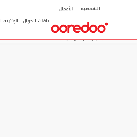
الشخصية
الأعمال
باقات الجوال
الإنترنت 
مركز الأخبار
عن الشركة
النتائج المالية للنصف الأول من عام 2023: زيادة إيرادات مجموعة Ooredoo بنسبة 3%، وهامش قوي للأرباح قبل اقتطاع الفائدة والضريبة والاستهلاك وإطفاء الدين بلغ 42%، وارتفاع صافي الربح بنسبة 20% ليصل إلى 1.8 مليار ر.ق