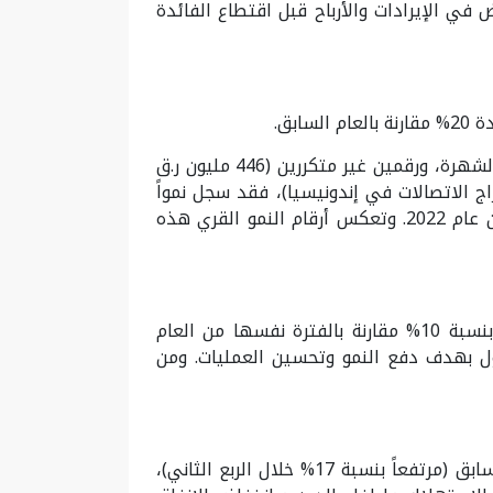
 في الإيرادات والأرباح قبل اقتطاع الفائدة
وبالمثل، فإن صافي الربح المعدل الذي يأخذ بالاعتبار عدداً من التعديلات مثل أثر سعر الصرف، وانخفاض قيمة الشهرة، ورقمين غير متكررين (446 مليون ر.ق
NM مليون ر.ق من مكاسب صفقة بيع أبراج الاتصالات في إندونيسيا)، فقد سجل نمواً
بنسبة 20% مقارنة بالعام السابق ليصل إلى 1.6 مليار ر.ق، مقارنة بـ1.4 مليار ر.ق المسجل في النصف الأول من عام 2022. وتعكس أرقام النمو القري هذه
وصل الإنفاق الرأسمالي لمجموعة Ooredoo إلى 873 مليون ر.ق خلال النصف الأول من عام 2023 بانخفاض بنسبة 10% مقارنة بالفترة نفسها من العام
ول بهدف دفع النمو وتحسين العمليات. ومن
أظهر التدفق النقدي الحر المعدل خلال النصف الأول من عام 2023 زيادة ملموسة بنسبة 7% مقارنة بالعام السابق (مرتفعاً بنسبة 17% خلال الربع الثاني)،