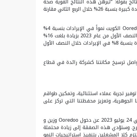
ائج بقوله: “تبرهن هذه النتائج القوية صحة
استراتيجيتنا التي تركز على التميز التشغيلي وتضع خدمة العملاء في صلبها. لقد سجل صافي الربح المعدل زيادة كبيرة بنسبة 26% خلال الربع الثاني مقارنة
نحن نعتز كثيراً بموظفينا إذ أسهم تفانيهم في العمل في تحقيق هذا الأداء الإيجابي لعملياتنا. وسجلت Ooredoo الكويت نمواً في الإيرادات بنسبة 4%
مقارنة بالعام السابق لتصل إلى 1.5 مليار ر.ق تقريباً. في حين سجلت آسياسل ارتفاعاً قوياً في الإيرادات خلال النصف الأول من عام 2023 بزيادة بلغت 16%
مقارنة بالعام السابق لتصل إلى ما يزيد على 2.0 مليار ر.ق. بالإضافة إلى ذلك، فقد حققت Ooredoo الجزائر زيادة بنسبة 8% في الإيرادات خلال النصف الأول
نواصل ترسيخ مكانتنا كشركة رائدة في قطاع
سية هي: توفير تجربة عملاء استثنائية، وتمكين طواقم
ا الجوهرية، وتعزيز محفظتنا التي تركز على
ويسرنا أن نشير إلى آخر التطورات التي تمت على الركن الخاص بمحفظتنا التي تركز على القيمة، فقد أعلنا في 24 يوليو 2023 عن دخول Ooredoo وزين و
TASC Towers Ho في مفاوضات حصرية لإنشاء شركة أبراج اتصالات مستقلة تضم ما يصل إلى 30,000 برج. وستؤدي هذه الصفقة إلى زيادة محتملة
ال أكثر كفاءة. ويلتزم كلا المشغلين بتنفيذ استراتيجيات النمو