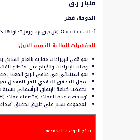
مليار ر.ق
الدوحة، قطر
أعلنت Ooredoo (ش.م.ق.ع)، ورمز تداولها ORDS، اليوم عن نتائجها المالية للأشهر الستة المنتهية في 30 يونيو 2023.
المؤشرات المالية للنصف الأول:
نمو قوي للإيرادات مقارنة بالعام السابق بنسبة 3% لتصل إلى 11.4 مل
وصلت الإيرادات والأرباح قبل اقتطاع الفائدة والضريبة والا
نمو استثنائي في صافي الربح المعدل مقارنة بالعام السابق ب
سجل التدفق النقدي الحر المعدل نمواً بنسبة 7% مقارنة بالعام السابق ليصل 
انخفضت كثافة الإنفاق الرأسمالي بنسبة ن
توسعت قاعدة العملاء (متضمنة عملاء Indosat Ooredoo Hutchison (IOH)) لتصل إلى 2 مليون، مسجلة نمواً متميزاً بلغ 3% مقارنة بالعام السابق.
المجموعة تسير على طريق تحقيق أهدافها الم
النتائج الموحدة للمجموعة