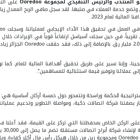
ضو المنتدب والرئيس التنفيذي لمجموعة
Ooredoo
على النت
المالية لعام 2023.
جينا، وإننا نسير على طريق تحقيق أهدافنا المالية للعام. كما 
ى عملائنا وتوفير قيمة استثنائية للمساهمين”.
Ooredo بالعمل وفقاً لاستراتيجية مُحكمة وراسخة وتتمحور حول خمسة أركان أسا
كار بصفتنا شركة اتصالات ذكية، ومواصلة التطوير وتدعيم عملياتن
lding
في القيمة للمساهمين في كل من مجموعة Ooredoo ومجموعة زين من خلال هيكل رأس م