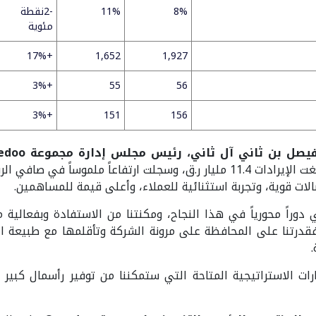
8%
11%
-2نقطة
مئوية
+17%
1,652
1,927
+3%
55
56
+3%
151
156
يصل بن ثاني آل ثاني، رئيس مجلس إدارة مجموعة
edoo
تصالات قوية، وتجربة استثنائية للعملاء، وأعلى قيمة للمساهمين.
ي دوراً محورياً في هذا النجاح، ومكنتنا من الاستفادة وبفعالية
 فقدرتنا على المحافظة على مرونة الشركة وتأقلمها مع طبيعة ال
ات الاستراتيجية المتاحة التي ستمكننا من توفير رأسمال كبير و