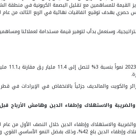
زيز القيمة للمساهمين مع تقليل البصمة الكربونية في منطقة ال
اتيجية، وسنعمل بدأب لتوفير قيمة مستدامة لعملائنا ومساهمين
سجلت الإيرادا
ة.
ائر والكويت والمالديف جزئياً بالانخفاض في الإيرادات في قط
ة والضريبة والاستهلاك وإطفاء الدين وهامش الأرباح قبل
للأرباح قبل اقتطاع الفائدة والضريبة والاستهلاك وإطفاء الدين بلغ 42