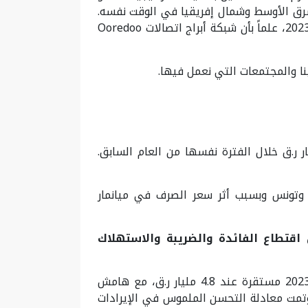
شرق الأوسط وشمال إفريقيا في الوقت نفسه.
وستواصل الأطراف إجراء المفاوضات على أساس حصري بهدف توقيع اتفاقيات نهائية في الربع الثالث من عام 2023، علماً بأن شبكة أبراج اتصالات Ooredoo
ا والمجتمعات التي نعمل فيها.
ت خلال النصف الأول من عام 2023 نمواً بنسبة 3% لتصل إلى 11.4 مليار ر.ق مقارنة بـ11.1 مليار ر.ق خلال الفترة نفسها من العام السابق.
ر وتونس وبسبب أثر سعر الصرف في ميانمار
 اقتطاع الفائدة والضريبة والاستهلاك
بقيت الإيرادات والأرباح قبل اقتطاع الفائدة والضريبة والاستهلاك وإطفاء الدين خلال النصف الأول من عام 2023 مستقرة عند 4.8 مليار ر.ق، مع هامش
%، وذلك بفضل النمو الأساسي القوي. وتمت معادلة التحسن الملموس في الإيرادات