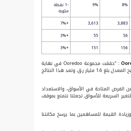
8%
9%
-1 نقطة
مئوية
+7%
3,613
3,883
+3%
55
56
+3%
151
156
Oor
: “حققت مجموعة Ooredoo في نهاية
النصف الأول من عام 2023 أداء متميز حيث بلغت الإيرادات 11.4 مليار ر.ق، وسجلت ارتفاعاً ملموساً في صافي الربح المعدل بلغ 1.6 مليار ر.ق. وتعد هذا النتائج
 من الفرص المتاحة في الأسواق، والاستعداد
تغير السريعة للأسواق تجعلنا نتمتع بموقف
زيادة القيمة للمساهمين بما يرسخ مكانتنا