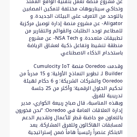
عن مشروع منصة تعمل بتقنية الواقع الممتد
وتحاكي سيناريوهات مختلفة لتمكين المصابين
بالتوحد من التعرف على البيئات الجديدة. و
Aligator- عن مشروع منصة إدارة توصيل مركزية
للمطاعم توحد الطلبات والقوائم والتقارير من
تطبيقات متعددة. و NSA Tech- عن مشروع
منطقة تنشيط وتفاعل ذكية لعشاق الرياضة
باستخدام الذكاء الاصطناعي.
وقدمت Ooredoo منصة Cumulocity IoT
Builder لـ تطوير النماذج الأولية؛ و 15 مدرباً من
Ooredoo والشركات الشريكة؛ و 6 حكام لهيئة
تحكيم الحلول الرقمية؛ وأكثر من 25 جلسة
تدريبية للفرق.
وبهذه المناسبة، قال صباح ربيعة الكواري، مدير
إدارة العلاقات العامة في Ooredoo: “نحن فخورون
بالتعاون مع حاضنة قطر للأعمال وتقديم الدعم
لمسابقات الهاكاثون وللفرق المشاركة. يعد
الابتكار عنصراً رئيسياً هاماً ضمن إستراتيجية