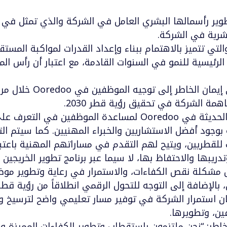
ا القوي بتطوير رأسمالها البشري العامل في الشركة والذي تمثل 
شرية في الشركة.
ة Ooredoo الأساسية، والتي تتميز بالاهتمام ببناء وإعداد القدرات لمواكبة
الرئيسية للنمو في السنوات القادمة، مع اعتبار أن رأس الما
وكرئيس جديد للموارد البش
مة الشركة في تحقيق رؤية قطر 2030.
فقد تم تصميم مبادرات الموارد البشرية الحديثة في Ooredoo لم
ة بوجود أفضل الاستشاريين والخبراء المهنيين. كما سيتم ال
لقطريين، ويتيح لهم التقدم في مساراتهم المهنية باعتبار
يبها والاحتفاظ بها، لا سيما عبر برنامج تطوير الخريجين ا
 مشكلة نقص الكفاءات، والاستمرار في رعاية وتطوير موظفين
لإضافة إلى التوجه للتحول الرقمي انطلاقاً من رؤية قطر الوط
استمرار الشركة في توفير مسار تعليمي واضح لترسيخ وتو
ن، وتطويرها.
خاطر: “نحن ملتزمون باستقطاب وتطوير الكفاءات المميزة 