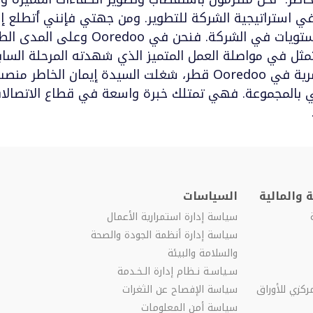
 استراتيجية الشركة للتطوير. ومن جهتي فإنني أتطلع إل
تسريع برنامج تطوير المرأة عند جميع المست
مثل في مواصلة العمل المتميز الذي شهدته المرحلة السابق
وقبل تعيينها بمنصب رئيس الموارد البشرية في Ooredoo قطر، شغلت السيد
يجي بالمجموعة. فهي تمتلك خبرة واسعة في قطاع الاتصا
 والمالية
السياسات
سياسة إدارة استمرارية الأعمال
سياسة إدارة أنظمة الجودة والصحة
والسلامة والبيئة
سـياسـة نـظام إدارة الـخـدمة
ركزي للأوراق
سياسة الإفصاح عن الثغرات
سياسة أمن المعلومات