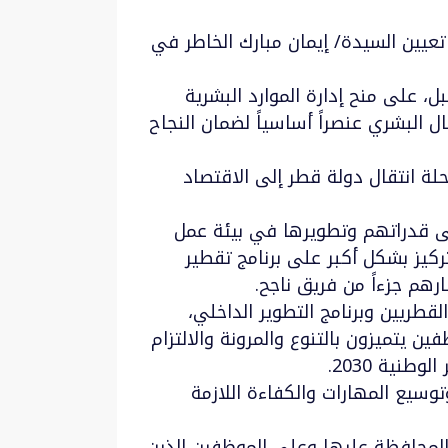
في تعيين السيدة/ إيمان مبارك الخاطر في
 المستقبل، على منح إدارة الموارد البشرية
ل البشري عنصراً أساسياً لضمان النجاح
رية، ستسعى إيمان الخاطر إلى توجيه الموظفين في Ooredoo خلال مرحلة انتقال دولة قطر إلى الاقتصاد
ساعدة الموظفين في التعرف على قدراتهم وتطويرها في بيئة عمل
تركيز بشكل أكبر على برنامج تقطير
هم جزءاً من فريق ناجح.
لقطريين وبرنامج التطوير الداخلي،
 يتميزون بالتنوع والمرونة والالتزام
نية 2030.
سيع المهارات والكفاءة اللازمة
والمحافظة عليها وعلى الموظفين الذين