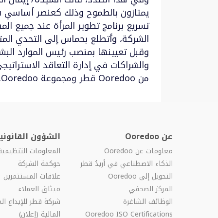
يمتازون بالطموح وذلك كعنصر أساسي في
الشركة، وأتطلع بحماس إلى التحدي المت
والشراكات في إدارة التعاقد الاسترات
من Ooredoo قطر ومجموعة Ooredoo.
عن Ooredoo
الشؤون القانونية
معلومات عن Ooredoo
المعلومات التنظيمية
الذكاء الاصطناعي في أريدُ قطر
حوكمة الشركة
التحويل إلى Ooredoo
علاقات المستثمرين
المركز الصحفي
ميثاق العملاء
الوظائف الشاغرة
شركة قطر للإيداع الم
Ooredoo ISO Certifications
المالية (إعلان)