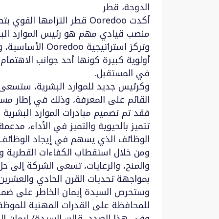
الدوحة، قطر
أكدت Ooredoo قطر التزامه
منصب قيادي مهم هو رئيس الموارد الب
وتركز استراتيجي
أولوية كبيرة كونها أحد جوانب الاهتمام 
في المستقبل.
القائم على المعرفة، وذلك في إطار مساه
تتميز بالحيوية والتميز في الأداء، مدعم
الوظائف الذي يسهم في إيجاد الوظائف ل
ومن خلال استقطاب الكفاءات القطرية وتدر
والمنح، والرعايات، تسعى الشركة إلى حل
بمواجهة تحديات القرن الحادي والعشرين، با
وستحرص السيدة إيمان الخاطر على ضمان 
للمحافظة على القدرات المهنية للموظفي
وفي هذا الصدد، قالت السيدة/ إيمان ال