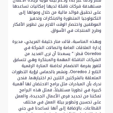
قطر وذلك عبر بناء ودعم بيئة قوية لريادة الأعمال
مستهدفة شركات ناشئة لديها إمكانيات تساعدها
على تحقيق فوائد مالية من خلال وصولها إلى
التكنولوجيا المتطورة والابتكارات وتحفيز
الموظفين واختصار الوقت اللازم بين تطوير الأفكار
وطرح المنتجات في الأسواق.
وبهذه المناسبة، قالت منار خليفة المريخي، مديرة
إدارة العلاقات العامة واتصالات الشركة في
Ooredoo قطر: ” يسعدنا أن نرى العديد من
الشركات الناشئة المهمة والمبتكرة وهي تتسابق
للفوز بفرصة الانضمام لحاضنة المنارة الرقمية
التابع لـ Ooredoo، ونشعر بالحماس لرؤية التطورات
المتعلقة بالشركتين اللتين تم اختيارهما. فنحن
ندرك بأن المبادرات مثل برامج الاحتضان لها أهمية
كبيرة في تطورنا مستقبلاً، فمثل هذه البرامج
تمكننا من تحديد فرص الأعمال الجديدة، والعمل
على تحسين وتطوير بيئة العمل في مختلف
القطاعات، بالإضافة إلى أنها تساعدنا في جني