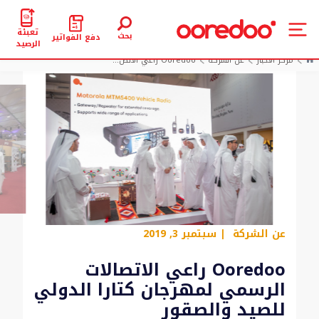
تعبئة
بحث
دفع الفواتير
الرصيد
مركز الأخبار
عن الشركة
Ooredoo راعي الاتص...
عن الشركة
| سبتمبر 3, 2019
Ooredoo راعي الاتصالات
الرسمي لمهرجان كتارا الدولي
للصيد والصقور