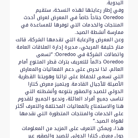
اليدوية.
وفي إطار رعايتها لهذه النسخة، ستقيم
Ooredoo جناحاً خاصاً في المعرض لعرض أحدث
المنتجات والخدمات التي توفرها للمساعدة في
ممارسة أنشطة الصيد.
وعن المعرض والرعاية التي تقدمها الشركة، قالت
منار خليفة المريخي، مديرة إدارة العلاقات العامة
واتصالات الشركة في Ooredoo: “تسعى
Ooredoo دائماً للتعريف بتراث قطر المتنوع أمام
العالم، لذا نحرص على دعم الفعاليات والمعارض
التي تسعى للحفاظ على تراثنا وهويتنا القطرية
الأصيلة للأجيال القادمة. ويتميز معرض كتارا
الدولي للصيد والصقور بتنوعه وأنشطته التي
تناسب جميع أفراد العائلة، وندعو الجميع للقدوم
هنا والاستمتاع بالفعاليات المختلفة والتعرف أكثر
على الخدمات والمنتجات المتطورة التي نقدمها
لهواة الصيد.”
هذا، ويمكن التعرف على المزيد من المعلومات
حول معرض كتارا الدولي للصيد والصقور عبر