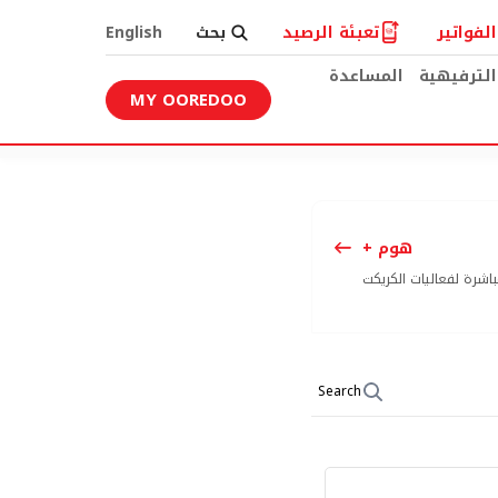
لفواتير
تعبئة الرصيد
بحث
English
الترفيهية
المساعدة
MY OOREDOO
هوم +
رز بطولات الجولف، وتغطية مباشرة لفعاليات الكريكت