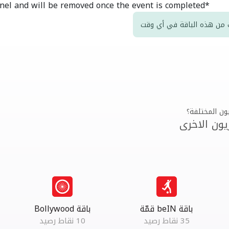
*This is a pop-up channel and will be removed once the event is completed
ت من هذه الباقة في أي وقت
ون المختلفة؟
يون الاخرى
باقة beIN قمّة
‫ باقة Bollywood ‬‏
35 نقاط رصيد
10 نقاط رصيد