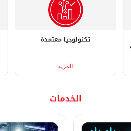
تكنولوجيا معتمدة
يمكن لخدمات الشبكة في الموقع من
ن
المزيد
Ooredoo تزويد شركتك بمجموعة
و
متكاملة من حلول Cisco في الموقع،
ع
فيما تشمل خدمات الأمن السيبراني
ا
التي نوفرها حلول Fortinet/Palo Alto
ا
الخدمات
وF5 Load Balancer/Web Application
ب
Firewall و Imperva WAF/DB
ا
Firewallsوحلول Forcepoint الأمنية.
فنحن نحرص على التعاون مع أكبر وأهم
الشركات في العالم لنوفر لك أحدث ما
توصلت إليه التكنولوجيا.