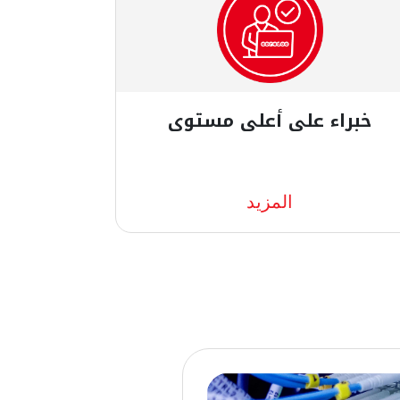
خبراء على أعلى مستوى
حن لا نستقطب أفضل الموظفين
المزيد
حسب، بل نحرص على أن يحصل خبراؤنا
لى تدريب مستمر لمواكبة التكنولوجيا
لحديثة والتهديدات السيبرانية والأساليب
لأمنية لحماية شركتك. يمكنك الوثوق
خبرائنا المميزين لتولي وإدارة البنية
لتحتية الرقمية لديك.