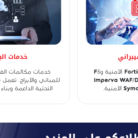
يبراني
خدمات البن
نحلول Fortinet/Palo Alto Next الأمنية وF5
خدمات مكالمات الفيد
Load Balancer و Imperva WAF/DB
التحتية الداعمة وبناء