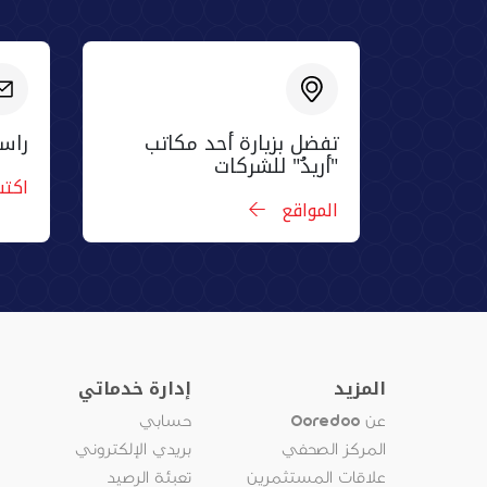
تفضل بزيارة أحد مكاتب
راسل
"أريدُ" للشركات
اكت
المواقع
المزيد
إدارة خدماتي
عن Ooredoo
حسابي
المركز الصحفي
بريدي الإلكتروني
علاقات المستثمرين
تعبئة الرصيد