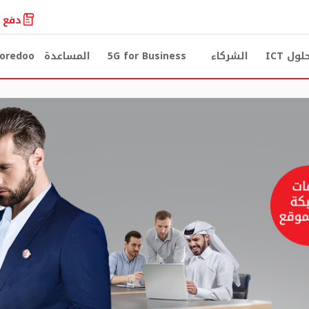
دفع ا
لول ICT
الشركاء
5G for Business
المساعدة
oredoo