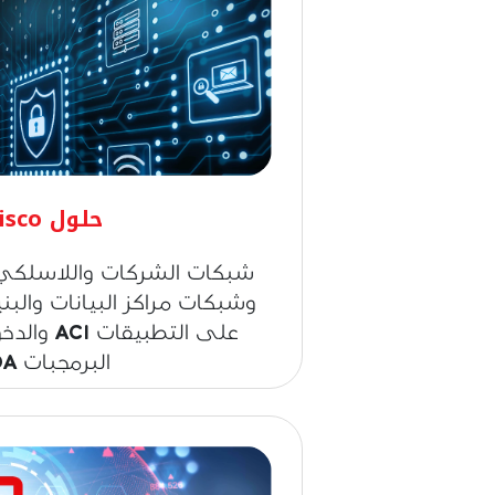
شركتك (مثل مراكز البيانات والكلاود
والأمن السيبراني والحلول التشاركية).
حلول Cisco
شبكات الشركات واللاسلكي و
وشبكات مراكز البيانات والبني
على التطبي
البرمجبات SDA